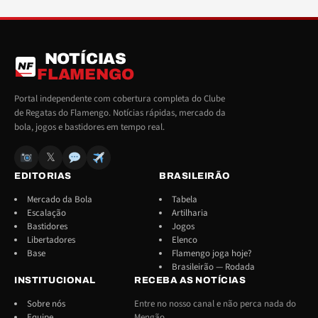
NOTÍCIAS
NF
FLAMENGO
Portal independente com cobertura completa do Clube
de Regatas do Flamengo. Notícias rápidas, mercado da
bola, jogos e bastidores em tempo real.
𝕏
EDITORIAS
BRASILEIRÃO
Mercado da Bola
Tabela
Escalação
Artilharia
Bastidores
Jogos
Libertadores
Elenco
Base
Flamengo joga hoje?
Brasileirão — Rodada
INSTITUCIONAL
RECEBA AS NOTÍCIAS
Sobre nós
Entre no nosso canal e não perca nada do
Equipe
Mengão.