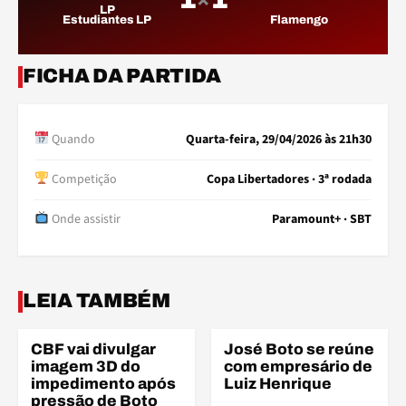
Estudiantes LP
Flamengo
FICHA DA PARTIDA
Quando
Quarta-feira, 29/04/2026 às 21h30
Competição
Copa Libertadores · 3ª rodada
Onde assistir
Paramount+ · SBT
ARB
ELE
LEIA TAMBÉM
CBF vai divulgar
José Boto se reúne
ARBITRAGEM
ELENCO
imagem 3D do
com empresário de
impedimento após
Luiz Henrique
pressão de Boto