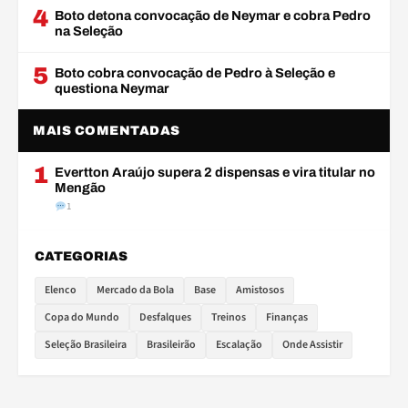
4
Boto detona convocação de Neymar e cobra Pedro
na Seleção
5
Boto cobra convocação de Pedro à Seleção e
questiona Neymar
MAIS COMENTADAS
1
Evertton Araújo supera 2 dispensas e vira titular no
Mengão
1
CATEGORIAS
Elenco
Mercado da Bola
Base
Amistosos
Copa do Mundo
Desfalques
Treinos
Finanças
Seleção Brasileira
Brasileirão
Escalação
Onde Assistir