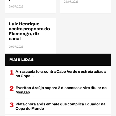
29/07/2026
ELE
29/07/2026
Luiz Henrique
ELENCO
aceita proposta do
Flamengo, diz
canal
29/07/2026
MAIS LIDAS
1
Arrascaeta fora contra Cabo Verde e estreia adiada
na Copa…
2
Evertton Araújo supera 2 dispensas e vira titular no
Mengão
3
Plata chora após empate que complica Equador na
Copa do Mundo