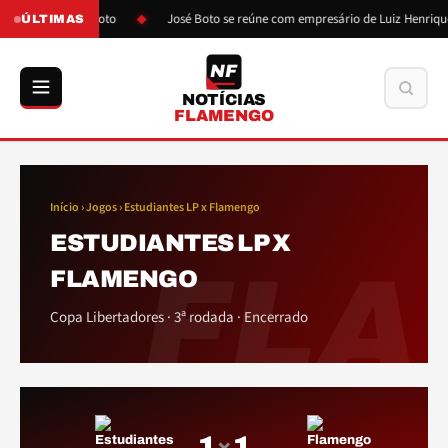
ós pressão de Boto
José Boto se reúne com empresário de Luiz Henrique
ÚLTIMAS
NF
Buscar
NOTÍCIAS
FLAMENGO
Início
› Jogos › Estudiantes LP x Flamengo
ESTUDIANTES LP X
FLA
FLAMENGO
Copa Libertadores · 3ª rodada · Encerrado
1
1
×