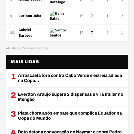
Bahia
9
Luciano Juba
16
7
1
2
Gabriel
Santos
10
14
7
2
1
Barbosa
Atualizado 59 minutos atrás
MAIS LIDAS
1
Arrascaeta fora contra Cabo Verde e estreia adiada
na Copa…
2
Evertton Araújo supera 2 dispensas e vira titular no
Mengão
3
Plata chora após empate que complica Equador na
Copa do Mundo
4
Boto detona convocação de Neymar e cobra Pedro