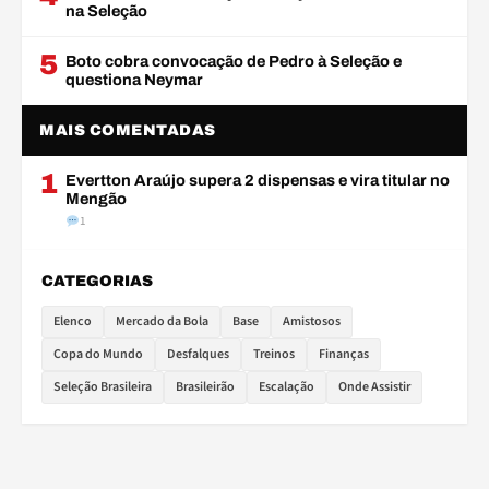
na Seleção
5
Boto cobra convocação de Pedro à Seleção e
questiona Neymar
MAIS COMENTADAS
1
Evertton Araújo supera 2 dispensas e vira titular no
Mengão
1
CATEGORIAS
Elenco
Mercado da Bola
Base
Amistosos
Copa do Mundo
Desfalques
Treinos
Finanças
Seleção Brasileira
Brasileirão
Escalação
Onde Assistir