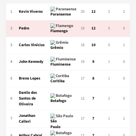
Paranaense
1
Kevin Viveros
20
12
2
2
Flamengo
2
Pedro
19
12
5
0
Grêmio
3
Carlos Vinícius
18
10
0
1
Fluminense
4
John Kennedy
19
9
1
0
Coritiba
5
Breno Lopes
17
8
1
0
Danilo dos
Botafogo
6
Santos de
12
7
2
0
Oliveira
Jonathan
São Paulo
7
17
7
1
1
Calleri
Botafogo
8
Arthur Cabral
17
7
1
0