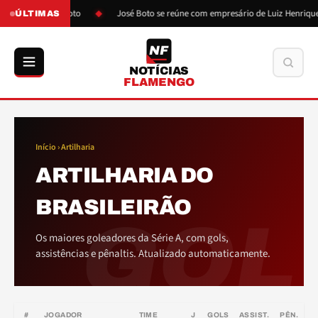
s pressão de Boto
José Boto se reúne com empresário de Luiz Henrique
ÚLTIMAS
NF
Buscar
NOTÍCIAS
FLAMENGO
Início
› Artilharia
ARTILHARIA DO
BRASILEIRÃO
GOL
Os maiores goleadores da Série A, com gols,
assistências e pênaltis. Atualizado automaticamente.
#
JOGADOR
TIME
J
GOLS
ASSIST.
PÊN.