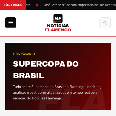
ós pressão de Boto
José Boto se reúne com empresário de Luiz Henrique
ÚLTIMAS
NF
Buscar
NOTÍCIAS
FLAMENGO
Início
› Categoria
SUPERCOPA DO
BRASIL
FLA
Tudo sobre Supercopa do Brasil no Flamengo: notícias,
análises e bastidores atualizados em tempo real pela
redação do Notícias Flamengo.