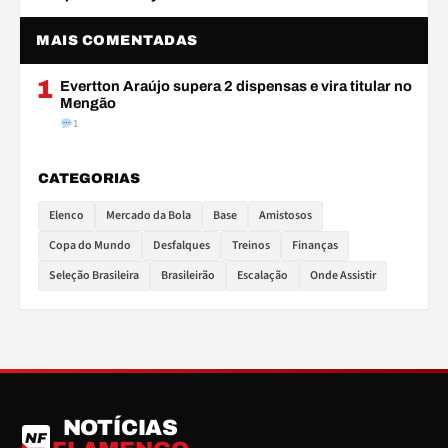
MAIS COMENTADAS
1
Evertton Araújo supera 2 dispensas e vira titular no
Mengão
1
CATEGORIAS
Elenco
Mercado da Bola
Base
Amistosos
Copa do Mundo
Desfalques
Treinos
Finanças
Seleção Brasileira
Brasileirão
Escalação
Onde Assistir
NOTÍCIAS
NF