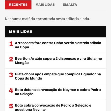
RECENTES
MAIS LIDAS
EM ALTA
Nenhuma matéria encontrada nesta editoria ainda.
MAIS LIDAS
1
Arrascaeta fora contra Cabo Verde e estreia adiada
na Copa…
2
Evertton Araújo supera 2 dispensas e vira titular no
Mengão
3
Plata chora após empate que complica Equador na
Copa do Mundo
4
Boto detona convocação de Neymar e cobra Pedro
na Seleção
5
Boto cobra convocação de Pedro à Seleção e
questiona Neymar