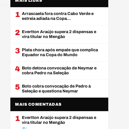
MAIS LIDAS
1
Arrascaeta fora contra Cabo Verde e
estreia adiada na Copa…
2
Evertton Araújo supera 2 dispensas e
vira titular no Mengão
3
Plata chora após empate que complica
Equador na Copa do Mundo
4
Boto detona convocação de Neymar e
cobra Pedro na Seleção
5
Boto cobra convocação de Pedro à
Seleção e questiona Neymar
MAIS COMENTADAS
1
Evertton Araújo supera 2 dispensas e
vira titular no Mengão
1