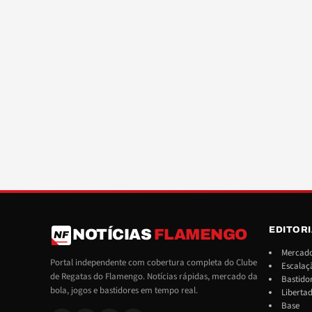
EDITOR
NOTÍCIAS
FLAMENGO
NF
Mercado
Portal independente com cobertura completa do Clube
Escalaç
de Regatas do Flamengo. Notícias rápidas, mercado da
Bastido
bola, jogos e bastidores em tempo real.
Liberta
Base