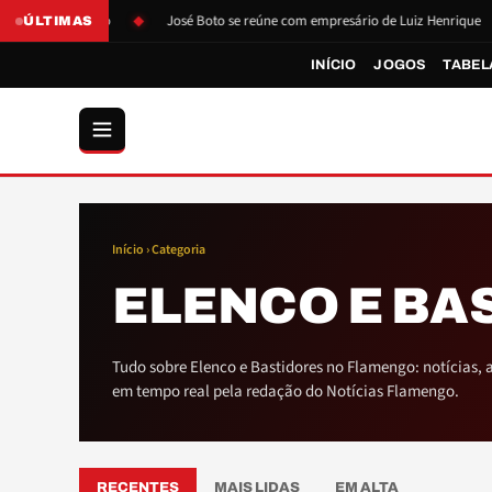
essão de Boto
José Boto se reúne com empresário de Luiz Henrique
ÚLTIMAS
INÍCIO
JOGOS
TABEL
Início
› Categoria
ELENCO E BA
Tudo sobre Elenco e Bastidores no Flamengo: notícias, a
em tempo real pela redação do Notícias Flamengo.
RECENTES
MAIS LIDAS
EM ALTA