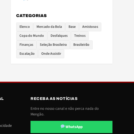
CATEGORIAS
Elenco
Mercado da Bola
Base
Amistosos
Copa do Mundo
Desfalques
Treinos
Finanças
Seleção Brasileira
Brasileirão
Escalação
Onde Assistir
AL
RECEBA AS NOTÍCIAS
Entre no nosso canal e não perca nada do
Mengão.
vacidade
WhatsApp