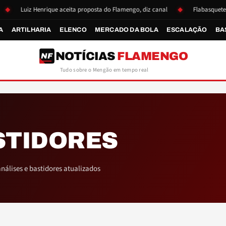
Luiz Henrique aceita proposta do Flamengo, diz canal
Flabasquete se r
A
ARTILHARIA
ELENCO
MERCADO DA BOLA
ESCALAÇÃO
BA
NOTÍCIAS
FLAMENGO
NF
Tudo sobre o Mengão em tempo real
STIDORES
nálises e bastidores atualizados