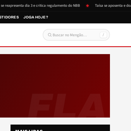
eapresenta dia 3 e critica regulamento do NBB
Taísa se aposenta e doa it
STIDORES
JOGA HOJE?
/
Buscar por:
FLA