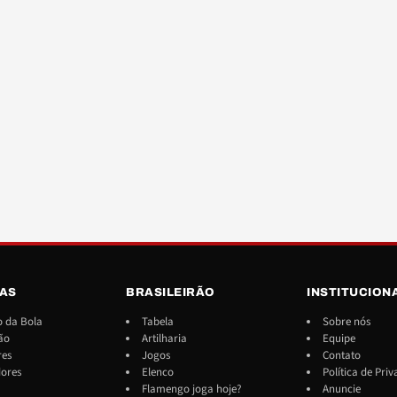
IAS
BRASILEIRÃO
INSTITUCION
 da Bola
Tabela
Sobre nós
ão
Artilharia
Equipe
res
Jogos
Contato
dores
Elenco
Política de Pri
Flamengo joga hoje?
Anuncie