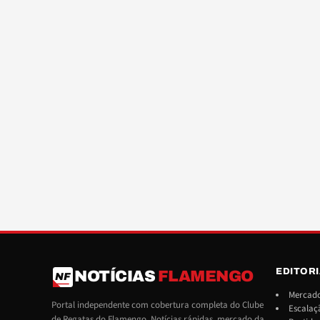
EDITOR
NOTÍCIAS
FLAMENGO
NF
Mercado
Portal independente com cobertura completa do Clube
Escalaç
de Regatas do Flamengo. Notícias rápidas, mercado da