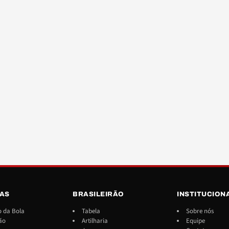
IAS
BRASILEIRÃO
INSTITUCION
 da Bola
Tabela
Sobre nós
ão
Artilharia
Equipe