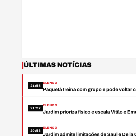
ÚLTIMAS NOTÍCIAS
ELENCO
21:55
Paquetá treina com grupo e pode voltar c
ELENCO
21:27
Jardim prioriza físico e escala Vitão e E
ELENCO
20:58
Jardim admite limitações de Saul e De l