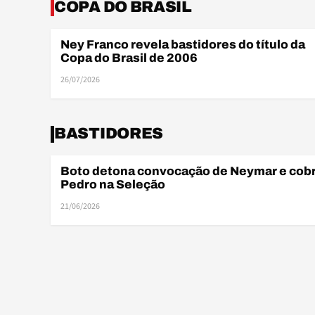
COPA DO BRASIL
Ney Franco revela bastidores do título da
COPA DO BRASIL
Copa do Brasil de 2006
26/07/2026
BASTIDORES
Boto detona convocação de Neymar e cob
BASTIDORES
Pedro na Seleção
21/06/2026