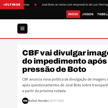
essão de Boto
José Boto se reúne com empresário de Luiz Henrique
ÚLTIMAS
INÍCIO
JOGOS
TABEL
A
CBF vai divulgar ima
ARBITRAGEM
do impedimento após
pressão de Boto
CBF anuncia nova política de divulgação de imagens
após questionamentos de José Boto sobre transparê
a partir da próxima rodada.
Rafael Mendes
29/07/2026
RM