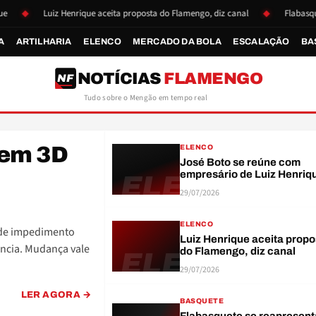
Luiz Henrique aceita proposta do Flamengo, diz canal
Flabasquete se r
A
ARTILHARIA
ELENCO
MERCADO DA BOLA
ESCALAÇÃO
BA
RB
NOTÍCIAS
FLAMENGO
NF
Tudo sobre o Mengão em tempo real
gem 3D
ELENCO
José Boto se reúne com
empresário de Luiz Henriq
ELE
29/07/2026
ELENCO
 de impedimento
Luiz Henrique aceita propo
ncia. Mudança vale
do Flamengo, diz canal
ELE
29/07/2026
LER AGORA →
BASQUETE