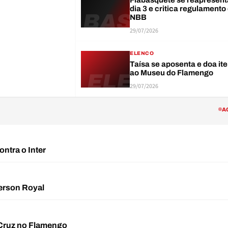
Flabasquete se reapresent
dia 3 e critica regulamento
BAS
NBB
29/07/2026
ELENCO
Taísa se aposenta e doa it
ao Museu do Flamengo
ELE
29/07/2026
A
ontra o Inter
merson Royal
a Cruz no Flamengo