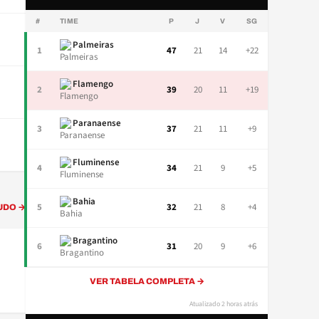
#
TIME
P
J
V
SG
Palmeiras
1
47
21
14
+22
Flamengo
2
39
20
11
+19
Paranaense
3
37
21
11
+9
Fluminense
4
34
21
9
+5
Bahia
5
32
21
8
+4
UDO →
Bragantino
6
31
20
9
+6
VER TABELA COMPLETA →
Atualizado 2 horas atrás