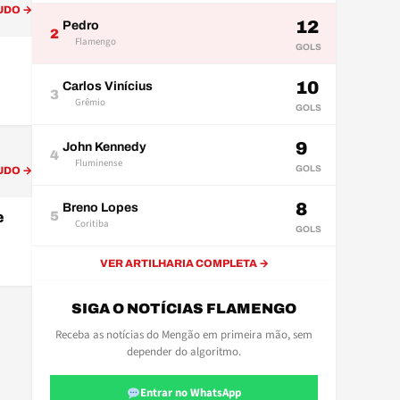
UDO →
12
Pedro
2
Flamengo
GOLS
10
Carlos Vinícius
3
Grêmio
GOLS
9
John Kennedy
4
Fluminense
GOLS
UDO →
8
Breno Lopes
5
e
Coritiba
GOLS
VER ARTILHARIA COMPLETA →
SIGA O NOTÍCIAS FLAMENGO
Receba as notícias do Mengão em primeira mão, sem
depender do algoritmo.
Entrar no WhatsApp