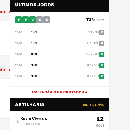
ÚLTIMOS JOGOS
UDO →
73%
V
V
V
E
E
aprov.
×
29/07
SCI × FLA
1
1
E
×
26/07
FLA × PAU
1
1
E
×
22/07
CHA × FLA
0
4
V
A
×
30/05
FLA × COR
3
0
V
UDO →
×
26/05
FLA × CUS
3
0
V
CALENDÁRIO E RESULTADOS →
ARTILHARIA
BRASILEIRÃO
12
Kevin Viveros
1
Paranaense
GOLS