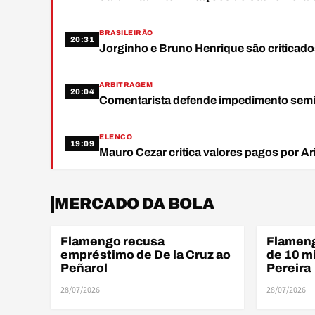
BRASILEIRÃO
20:31
Jorginho e Bruno Henrique são criticado
ARBITRAGEM
20:04
Comentarista defende impedimento sem
ELENCO
19:09
Mauro Cezar critica valores pagos por A
MDB
MERCADO DA BOLA
Flamengo recusa
Flameng
MERCADO DA BOLA
ELENCO
empréstimo de De la Cruz ao
de 10 m
Peñarol
Pereira
28/07/2026
28/07/2026