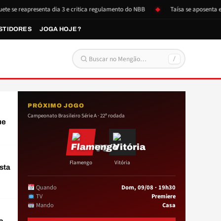
eapresenta dia 3 e critica regulamento do NBB
Taísa se aposenta e doa it
STIDORES
JOGA HOJE?
/
Buscar por:
PRÓXIMO JOGO
Campeonato Brasileiro Série A · 22ª rodada
ue
VS
Flamengo
Vitória
sta
Quando
Dom, 09/08 · 19h30
TV
Premiere
Mando
Casa