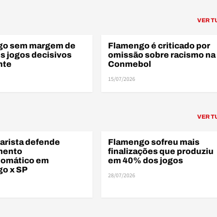
VER T
go sem margem de
Flamengo é criticado por
ÃO
LIBERTADORES
ês jogos decisivos
omissão sobre racismo na
nte
Conmebol
15/07/2026
ARB
BR
VER T
rista defende
Flamengo sofreu mais
M
BRASILEIRÃO
mento
finalizações que produziu
tomático em
em 40% dos jogos
o x SP
28/07/2026