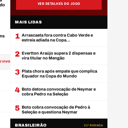
a
VER DETALHES DO JOGO
 do
MAIS LIDAS
1
Arrascaeta fora contra Cabo Verde e
ens
estreia adiada na Copa…
2
Evertton Araújo supera 2 dispensas e
vira titular no Mengão
O VIVO
3
Plata chora após empate que complica
Equador na Copa do Mundo
4
Boto detona convocação de Neymar e
cobra Pedro na Seleção
5
Boto cobra convocação de Pedro à
Seleção e questiona Neymar
BRASILEIRÃO
21ª RODADA