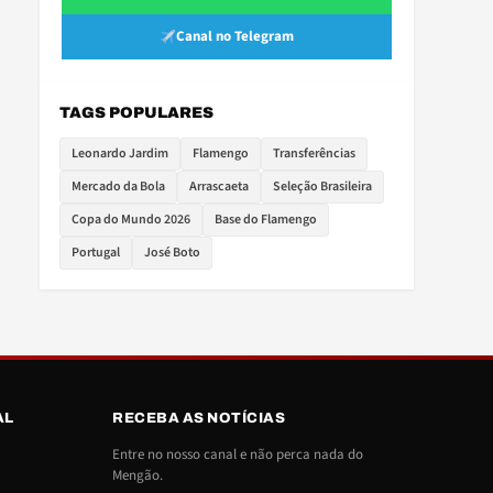
Canal no Telegram
TAGS POPULARES
Leonardo Jardim
Flamengo
Transferências
Mercado da Bola
Arrascaeta
Seleção Brasileira
Copa do Mundo 2026
Base do Flamengo
Portugal
José Boto
AL
RECEBA AS NOTÍCIAS
Entre no nosso canal e não perca nada do
Mengão.