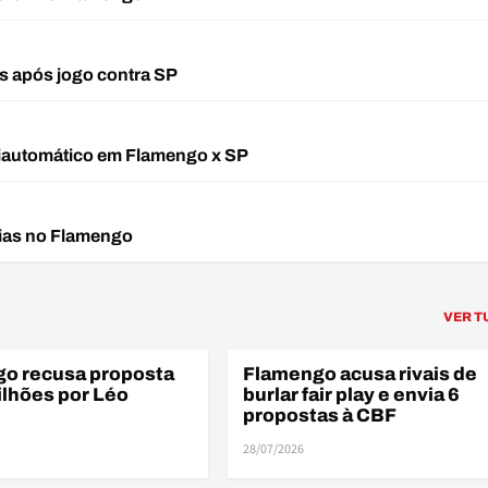
s após jogo contra SP
iautomático em Flamengo x SP
rias no Flamengo
ELE
VER T
o recusa proposta
Flamengo acusa rivais de
FINANÇAS
ilhões por Léo
burlar fair play e envia 6
propostas à CBF
28/07/2026