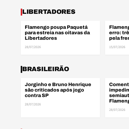
ELE
LIBERTADORES
Flamengo poupa Paquetá
Flamen
ELENCO
BRASILEIR
para estreia nas oitavas da
erro: tr
Libertadores
pela fre
28/07/2026
15/07/2026
BRA
BRASILEIRÃO
Jorginho e Bruno Henrique
Comenta
BRASILEIRÃO
ARBITRAGE
são criticados após jogo
impedi
contra SP
semiau
Flameng
28/07/2026
28/07/2026