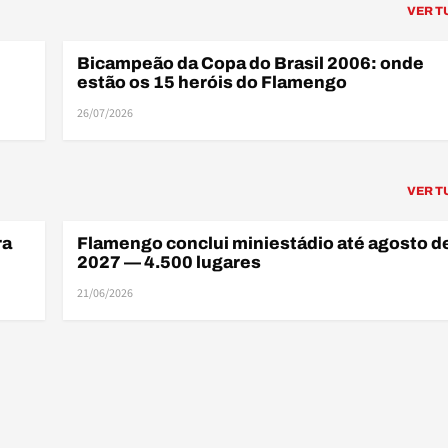
VER T
Bicampeão da Copa do Brasil 2006: onde
COPA DO BRASIL
estão os 15 heróis do Flamengo
26/07/2026
VER T
ra
Flamengo conclui miniestádio até agosto d
BASTIDORES
2027 — 4.500 lugares
21/06/2026