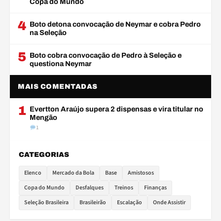
Copa do Mundo
4
Boto detona convocação de Neymar e cobra Pedro
na Seleção
5
Boto cobra convocação de Pedro à Seleção e
questiona Neymar
MAIS COMENTADAS
1
Evertton Araújo supera 2 dispensas e vira titular no
Mengão
1
CATEGORIAS
Elenco
Mercado da Bola
Base
Amistosos
Copa do Mundo
Desfalques
Treinos
Finanças
Seleção Brasileira
Brasileirão
Escalação
Onde Assistir