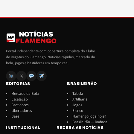
NOTÍCIAS
NF
FLAMENGO
Portal independente com cobertura completa do Clube
de Regatas do Flamengo. Notícias rápidas, mercado da
bola, jogos e bastidores em tempo real.
𝕏
EDITORIAS
BRASILEIRÃO
Mercado da Bola
Tabela
Escalação
Artilharia
Bastidores
Jogos
Libertadores
Elenco
Base
Flamengo joga hoje?
Brasileirão — Rodada
INSTITUCIONAL
RECEBA AS NOTÍCIAS