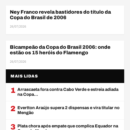
Ney Franco revela bastidores do título da
COPA DO BRASIL
Copa do Brasil de 2006
26/07/2026
Bicampeão da Copa do Brasil 2006: onde
COPA DO BRASIL
estão os 15 heróis do Flamengo
26/07/2026
MAIS LIDAS
1
Arrascaeta fora contra Cabo Verde e estreia adiada
na Copa…
2
Evertton Araújo supera 2 dispensas e vira titular no
Mengão
3
Plata chora após empate que complica Equador na