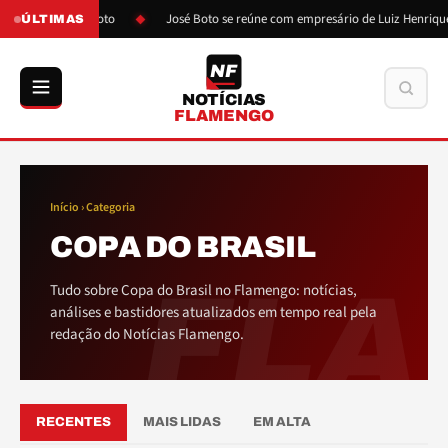
ós pressão de Boto
José Boto se reúne com empresário de Luiz Henrique
ÚLTIMAS
NF
Buscar
NOTÍCIAS
FLAMENGO
Início
› Categoria
COPA DO BRASIL
FLA
Tudo sobre Copa do Brasil no Flamengo: notícias,
análises e bastidores atualizados em tempo real pela
redação do Notícias Flamengo.
RECENTES
MAIS LIDAS
EM ALTA