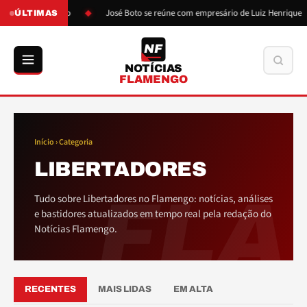
pressão de Boto
José Boto se reúne com empresário de Luiz Henrique
ÚLTIMAS
NF
Buscar
NOTÍCIAS
FLAMENGO
Início
› Categoria
LIBERTADORES
FLA
Tudo sobre Libertadores no Flamengo: notícias, análises
e bastidores atualizados em tempo real pela redação do
Notícias Flamengo.
RECENTES
MAIS LIDAS
EM ALTA