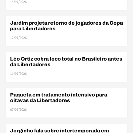
14/07/2026
Jardim projeta retorno de jogadores da Copa
ELENCO
para Libertadores
12/07/2026
Léo Ortiz cobra foco total no Brasileiro antes
BRASILEIRÃO
da Libertadores
11/07/2026
Paquetá em tratamento intensivo para
DESFALQUES
oitavas da Libertadores
07/07/2026
ELE
Jorginho fala sobre intertemporada em
ELENCO