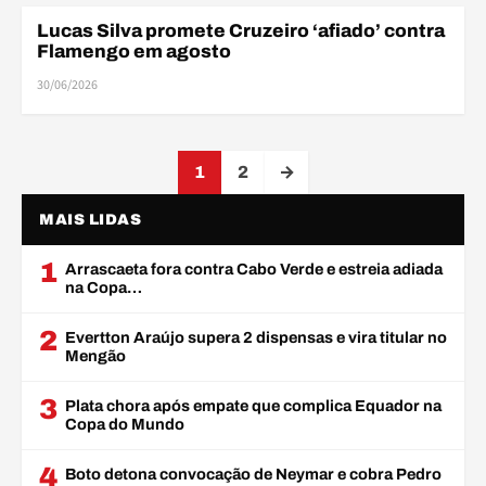
Lucas Silva promete Cruzeiro ‘afiado’ contra
ELENCO
Flamengo em agosto
30/06/2026
Navegação de páginas
1
2
→
MAIS LIDAS
1
Arrascaeta fora contra Cabo Verde e estreia adiada
na Copa…
2
Evertton Araújo supera 2 dispensas e vira titular no
Mengão
3
Plata chora após empate que complica Equador na
Copa do Mundo
4
Boto detona convocação de Neymar e cobra Pedro