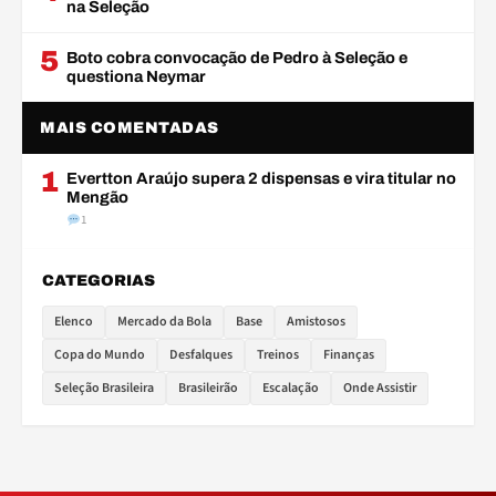
na Seleção
5
Boto cobra convocação de Pedro à Seleção e
questiona Neymar
MAIS COMENTADAS
1
Evertton Araújo supera 2 dispensas e vira titular no
Mengão
1
CATEGORIAS
Elenco
Mercado da Bola
Base
Amistosos
Copa do Mundo
Desfalques
Treinos
Finanças
Seleção Brasileira
Brasileirão
Escalação
Onde Assistir