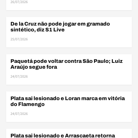
26/07/2026
De la Cruz não pode jogar em gramado
DESFALQUES
sintético, diz S1 Live
25/07/2026
DES
Paquetá pode voltar contra São Paulo; Luiz
DESFALQUES
Araújo segue fora
24/07/2026
DES
Plata sai lesionado e Loran marca em vitória
DESFALQUES
do Flamengo
24/07/2026
Plata sai lesionado e Arrascaeta retorna
DESFALQUES