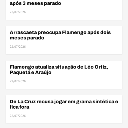
após 3 meses parado
23/07/2026
Arrascaeta preocupa Flamengo após dois
DESFALQUES
meses parado
22/07/2026
Flamengo atualiza situação de Léo Ortiz,
DESFALQUES
Paquetá e Araújo
22/07/2026
DES
De La Cruz recusa jogar em grama sintética e
DESFALQUES
fica fora
22/07/2026
DES