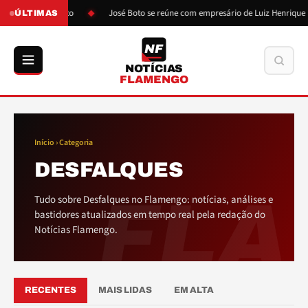
 pressão de Boto
José Boto se reúne com empresário de Luiz Henrique
ÚLTIMAS
NF
Buscar
NOTÍCIAS
FLAMENGO
Início
› Categoria
DESFALQUES
FLA
Tudo sobre Desfalques no Flamengo: notícias, análises e
bastidores atualizados em tempo real pela redação do
Notícias Flamengo.
RECENTES
MAIS LIDAS
EM ALTA