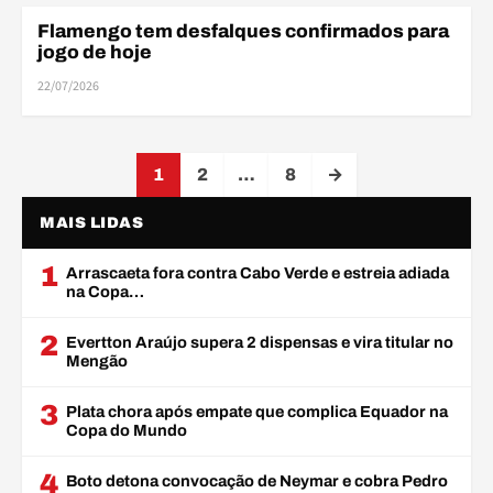
Flamengo tem desfalques confirmados para
DESFALQUES
jogo de hoje
22/07/2026
Navegação de páginas
1
2
…
8
→
MAIS LIDAS
1
Arrascaeta fora contra Cabo Verde e estreia adiada
na Copa…
2
Evertton Araújo supera 2 dispensas e vira titular no
Mengão
3
Plata chora após empate que complica Equador na
Copa do Mundo
4
Boto detona convocação de Neymar e cobra Pedro