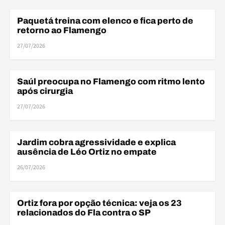
Paquetá treina com elenco e fica perto de
DESFALQUES
retorno ao Flamengo
27/07/2026
Saúl preocupa no Flamengo com ritmo lento
DESFALQUES
após cirurgia
27/07/2026
Jardim cobra agressividade e explica
BRASILEIRÃO
ausência de Léo Ortiz no empate
26/07/2026
Ortiz fora por opção técnica: veja os 23
DESFALQUES
relacionados do Fla contra o SP