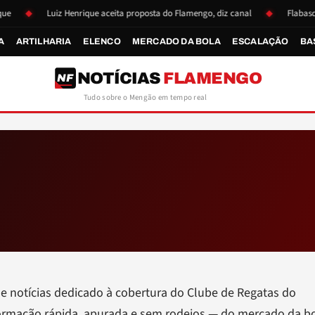
Luiz Henrique aceita proposta do Flamengo, diz canal
Flabasquete 
A
ARTILHARIA
ELENCO
MERCADO DA BOLA
ESCALAÇÃO
BA
NOTÍCIAS
FLAMENGO
NF
Tudo sobre o Mengão em tempo real
 notícias dedicado à cobertura do Clube de Regatas do
ormação rápida, apurada e sem rodeios — do mercado da b