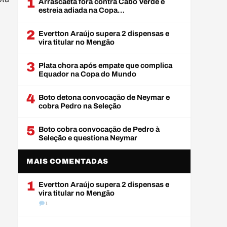
1
Arrascaeta fora contra Cabo Verde e
estreia adiada na Copa…
2
Evertton Araújo supera 2 dispensas e
vira titular no Mengão
3
Plata chora após empate que complica
Equador na Copa do Mundo
4
Boto detona convocação de Neymar e
cobra Pedro na Seleção
5
Boto cobra convocação de Pedro à
Seleção e questiona Neymar
MAIS COMENTADAS
1
Evertton Araújo supera 2 dispensas e
vira titular no Mengão
1