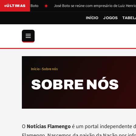
s pressão de Boto
José Boto se reúne com empresário de Luiz Henrique
ÚLTIMAS
INÍCIO
JOGOS
TABEL
Início
› Sobre nós
SOBRE NÓS
O
Notícias Flamengo
é um portal independente de
Flamengo. Nascemos da paixão da Nação por inf