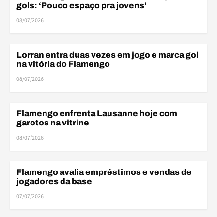
gols: ‘Pouco espaço pra jovens’
08/07/2026
Lorran entra duas vezes em jogo e marca gol
AMISTOSOS
na vitória do Flamengo
08/07/2026
Flamengo enfrenta Lausanne hoje com
AMISTOSOS
garotos na vitrine
08/07/2026
Flamengo avalia empréstimos e vendas de
BASE
jogadores da base
07/07/2026