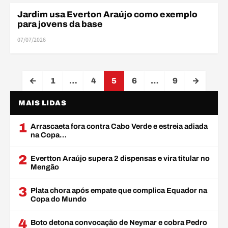
Jardim usa Everton Araújo como exemplo
BASE
para jovens da base
07/07/2026
Navegação de páginas
←
1
…
4
5
6
…
9
→
MAIS LIDAS
1
Arrascaeta fora contra Cabo Verde e estreia adiada
na Copa…
2
Evertton Araújo supera 2 dispensas e vira titular no
Mengão
3
Plata chora após empate que complica Equador na
Copa do Mundo
4
Boto detona convocação de Neymar e cobra Pedro