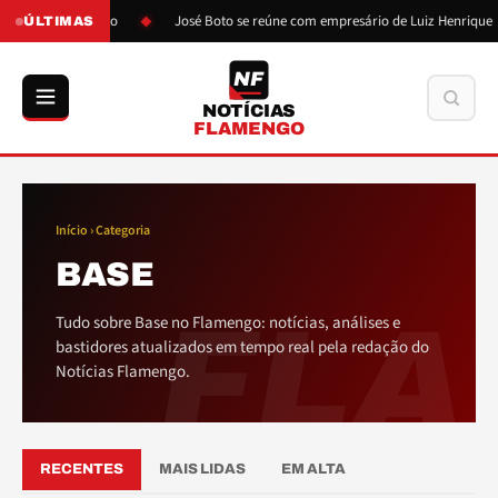
pressão de Boto
José Boto se reúne com empresário de Luiz Henrique
ÚLTIMAS
NF
Buscar
NOTÍCIAS
FLAMENGO
Início
› Categoria
BASE
FLA
Tudo sobre Base no Flamengo: notícias, análises e
bastidores atualizados em tempo real pela redação do
Notícias Flamengo.
RECENTES
MAIS LIDAS
EM ALTA