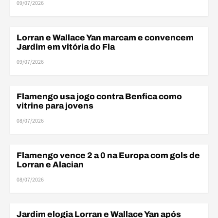
09/07/2026
Lorran e Wallace Yan marcam e convencem
AMISTOSOS
Jardim em vitória do Fla
09/07/2026
Flamengo usa jogo contra Benfica como
BASE
vitrine para jovens
08/07/2026
Flamengo vence 2 a 0 na Europa com gols de
AMISTOSOS
Lorran e Alacian
08/07/2026
Jardim elogia Lorran e Wallace Yan após
BASE