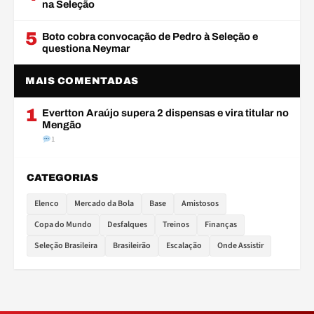
na Seleção
5
Boto cobra convocação de Pedro à Seleção e
questiona Neymar
MAIS COMENTADAS
1
Evertton Araújo supera 2 dispensas e vira titular no
Mengão
1
CATEGORIAS
Elenco
Mercado da Bola
Base
Amistosos
Copa do Mundo
Desfalques
Treinos
Finanças
Seleção Brasileira
Brasileirão
Escalação
Onde Assistir