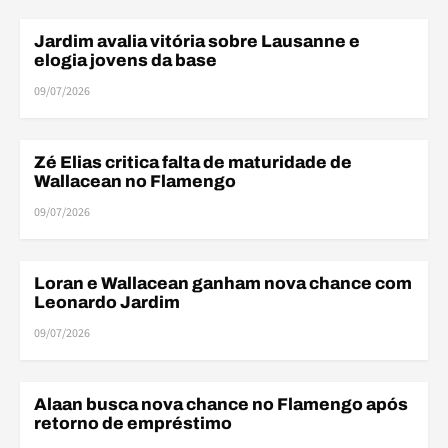
Jardim avalia vitória sobre Lausanne e
BASE
elogia jovens da base
09/07/2026
Zé Elias critica falta de maturidade de
BASE
Wallacean no Flamengo
09/07/2026
Loran e Wallacean ganham nova chance com
BASE
Leonardo Jardim
09/07/2026
Alaan busca nova chance no Flamengo após
BASE
retorno de empréstimo