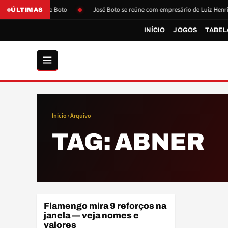
pós pressão de Boto
José Boto se reúne com empresário de Luiz Henrique
ÚLTIMAS
INÍCIO
JOGOS
TABEL
Início
› Arquivo
TAG:
ABNER
Flamengo mira 9 reforços na
ELENCO
janela — veja nomes e
valores