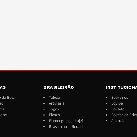
IAS
BRASILEIRÃO
INSTITUCION
 da Bola
Tabela
Sobre nós
ão
Artilharia
Equipe
res
Jogos
Contato
dores
Elenco
Política de Pri
Flamengo joga hoje?
Anuncie
Brasileirão — Rodada