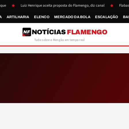
Luiz Henrique aceita proposta do Flamengo, diz canal
Flabasquet
A
ARTILHARIA
ELENCO
MERCADO DA BOLA
ESCALAÇÃO
BA
NOTÍCIAS
FLAMENGO
NF
Tudo sobre o Mengão em tempo real