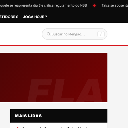
e se reapresenta dia 3 e critica regulamento do NBB
Taísa se aposenta e 
STIDORES
JOGA HOJE?
/
Buscar por:
FLA
MAIS LIDAS