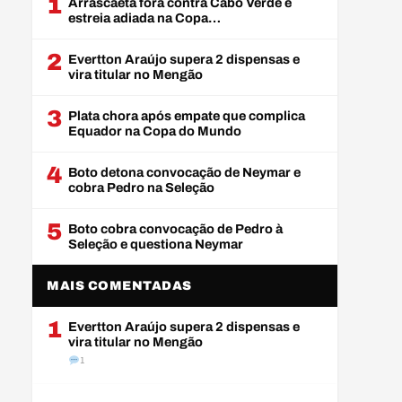
1
Arrascaeta fora contra Cabo Verde e
estreia adiada na Copa…
2
Evertton Araújo supera 2 dispensas e
vira titular no Mengão
3
Plata chora após empate que complica
Equador na Copa do Mundo
4
Boto detona convocação de Neymar e
cobra Pedro na Seleção
5
Boto cobra convocação de Pedro à
Seleção e questiona Neymar
MAIS COMENTADAS
1
Evertton Araújo supera 2 dispensas e
vira titular no Mengão
1