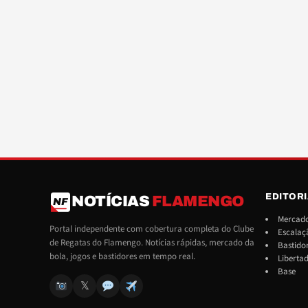
EDITOR
NOTÍCIAS
FLAMENGO
NF
Mercado
Portal independente com cobertura completa do Clube
Escalaç
de Regatas do Flamengo. Notícias rápidas, mercado da
Bastido
bola, jogos e bastidores em tempo real.
Liberta
Base
𝕏