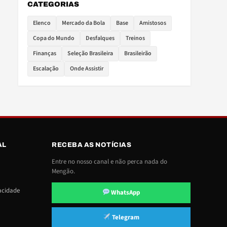
CATEGORIAS
Elenco
Mercado da Bola
Base
Amistosos
Copa do Mundo
Desfalques
Treinos
Finanças
Seleção Brasileira
Brasileirão
Escalação
Onde Assistir
AL
RECEBA AS NOTÍCIAS
Entre no nosso canal e não perca nada do
Mengão.
vacidade
WhatsApp
Telegram