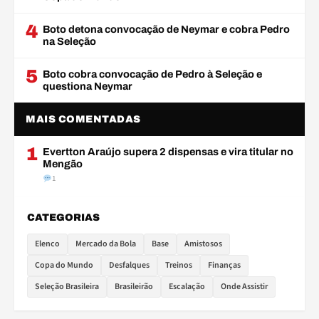
4
Boto detona convocação de Neymar e cobra Pedro
na Seleção
5
Boto cobra convocação de Pedro à Seleção e
questiona Neymar
MAIS COMENTADAS
1
Evertton Araújo supera 2 dispensas e vira titular no
Mengão
1
CATEGORIAS
Elenco
Mercado da Bola
Base
Amistosos
Copa do Mundo
Desfalques
Treinos
Finanças
Seleção Brasileira
Brasileirão
Escalação
Onde Assistir