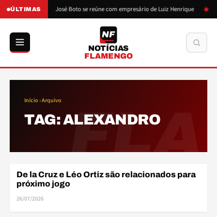
o de Boto
José Boto se reúne com empresário de Luiz Henrique
L
ÚLTIMAS
NF
Buscar
NOTÍCIAS
FLAMENGO
Início
› Arquivo
FLA
TAG:
ALEXANDRO
De la Cruz e Léo Ortiz são relacionados para
ELENCO
próximo jogo
26/07/2026