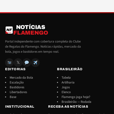
NOTÍCIAS
NF
FLAMENGO
Portal independente com cobertura completa do Clube
de Regatas do Flamengo. Notícias rápidas, mercado da
bola, jogos e bastidores em tempo real.
𝕏
EDITORIAS
BRASILEIRÃO
Mercado da Bola
Tabela
Escalação
Artilharia
Bastidores
Jogos
Libertadores
Elenco
Base
Flamengo joga hoje?
Brasileirão — Rodada
INSTITUCIONAL
RECEBA AS NOTÍCIAS