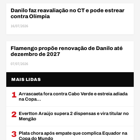
Danilo faz reavaliação no CT e pode estrear
ELENCO
contra Olímpia
16/07/2026
Flamengo propõe renovação de Danilo até
ELENCO
dezembro de 2027
07/07/2026
MAIS LIDAS
1
Arrascaeta fora contra Cabo Verde e estreia adiada
na Copa…
2
Evertton Araújo supera 2 dispensas e vira titular no
Mengão
3
Plata chora após empate que complica Equador na
Copa do Mundo