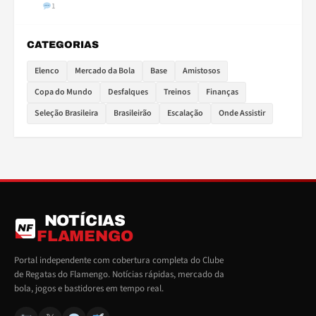
1
CATEGORIAS
Elenco
Mercado da Bola
Base
Amistosos
Copa do Mundo
Desfalques
Treinos
Finanças
Seleção Brasileira
Brasileirão
Escalação
Onde Assistir
NOTÍCIAS
NF
FLAMENGO
Portal independente com cobertura completa do Clube
de Regatas do Flamengo. Notícias rápidas, mercado da
bola, jogos e bastidores em tempo real.