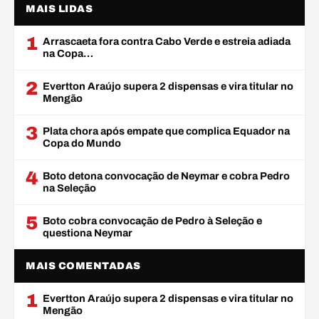
MAIS LIDAS
1
Arrascaeta fora contra Cabo Verde e estreia adiada
na Copa…
2
Evertton Araújo supera 2 dispensas e vira titular no
Mengão
3
Plata chora após empate que complica Equador na
Copa do Mundo
4
Boto detona convocação de Neymar e cobra Pedro
na Seleção
5
Boto cobra convocação de Pedro à Seleção e
questiona Neymar
MAIS COMENTADAS
1
Evertton Araújo supera 2 dispensas e vira titular no
Mengão