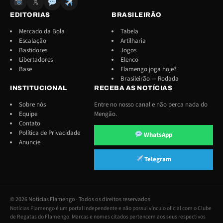
𝕏
EDITORIAS
BRASILEIRÃO
Mercado da Bola
Tabela
Escalação
Artilharia
Bastidores
Jogos
Libertadores
Elenco
Base
Flamengo joga hoje?
Brasileirão — Rodada
INSTITUCIONAL
RECEBA AS NOTÍCIAS
Sobre nós
Entre no nosso canal e não perca nada do
Equipe
Mengão.
Contato
Política de Privacidade
WhatsApp
Anuncie
Telegram
© 2026 Notícias Flamengo · Todos os direitos reservados
Notícias Flamengo é um portal independente e não possui vínculo oficial com o Clube
de Regatas do Flamengo. Marcas e nomes citados pertencem aos seus respectivos