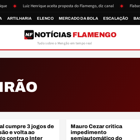
Luiz Henrique aceita proposta do Flamengo, diz canal
Flabasquet
A
ARTILHARIA
ELENCO
MERCADO DA BOLA
ESCALAÇÃO
BA
NOTÍCIAS
FLAMENGO
NF
Tudo sobre o Mengão em tempo real
IRÃO
AR
al cumpre 3 jogos de
Mauro Cezar critica
ÃO
ARBITRAGEM
ão e volta ao
impedimento
o contra o Inter
semiautomático do