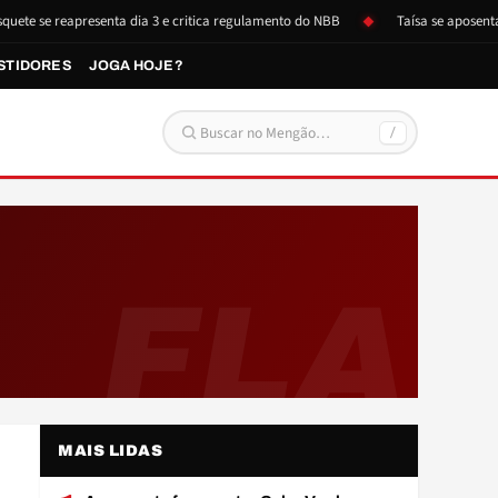
e se reapresenta dia 3 e critica regulamento do NBB
Taísa se aposenta e 
STIDORES
JOGA HOJE?
/
Buscar por:
FLA
B
MAIS LIDAS