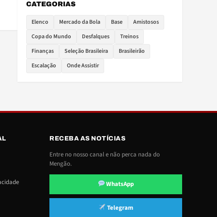
CATEGORIAS
Elenco
Mercado da Bola
Base
Amistosos
Copa do Mundo
Desfalques
Treinos
Finanças
Seleção Brasileira
Brasileirão
Escalação
Onde Assistir
AL
RECEBA AS NOTÍCIAS
Entre no nosso canal e não perca nada do
Mengão.
vacidade
WhatsApp
Telegram