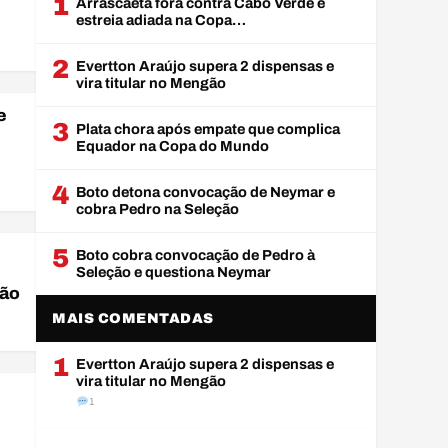
1
Arrascaeta fora contra Cabo Verde e
estreia adiada na Copa…
A
2
Evertton Araújo supera 2 dispensas e
vira titular no Mengão
e
3
Plata chora após empate que complica
Equador na Copa do Mundo
4
Boto detona convocação de Neymar e
cobra Pedro na Seleção
5
Boto cobra convocação de Pedro à
Seleção e questiona Neymar
rão
MAIS COMENTADAS
A
1
Evertton Araújo supera 2 dispensas e
vira titular no Mengão
1