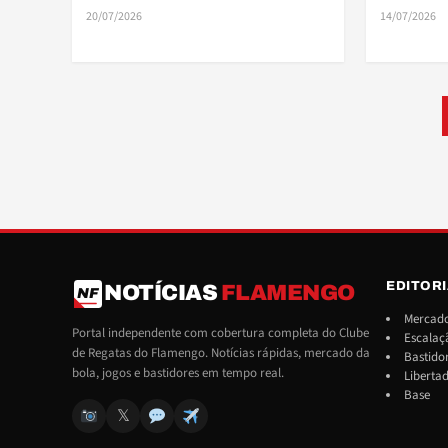
20/07/2026
14/07/2026
Paginação de posts
EDITOR
NOTÍCIAS
FLAMENGO
NF
Mercado
Portal independente com cobertura completa do Clube
Escalaç
de Regatas do Flamengo. Notícias rápidas, mercado da
Bastido
bola, jogos e bastidores em tempo real.
Liberta
Base
𝕏