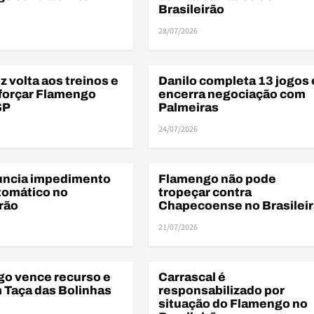
Brasileirão
28/07/2026
BR
z volta aos treinos e
Danilo completa 13 jogos 
BRASILEIRÃO
forçar Flamengo
encerra negociação com
SP
Palmeiras
24/07/2026
uncia impedimento
Flamengo não pode
EM
BRASILEIRÃO
omático no
tropeçar contra
irão
Chapecoense no Brasilei
21/07/2026
BR
o vence recurso e
Carrascal é
EM
BRASILEIRÃO
Taça das Bolinhas
responsabilizado por
situação do Flamengo no