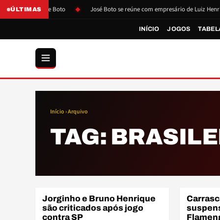
pós pressão de Boto
José Boto se reúne com empresário de Luiz Henrique
ÚLTIMAS
INÍCIO
JOGOS
TABEL
Início
› Arquivo
TAG:
BRASILE
BRA
Jorginho e Bruno Henrique
Carrasc
BRASILEIRÃO
BRASILEIR
são criticados após jogo
suspens
contra SP
Flameng