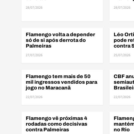
28/07/2026
28/07/2026
Flamengo volta a depender
Léo Orti
BRASILEIRÃO
ELENCO
só de si após derrota do
pode re
Palmeiras
contra 
27/07/2026
25/07/2026
BRA
Flamengo tem mais de 50
CBF an
BRASILEIRÃO
ARBITRAG
mil ingressos vendidos para
semiaut
jogo no Maracanã
Brasile
22/07/2026
22/07/2026
BRA
Flamengo vê próximas 4
Flameng
BRASILEIRÃO
ARBITRAG
rodadas como decisivas
mantém 
contra Palmeiras
no Rio