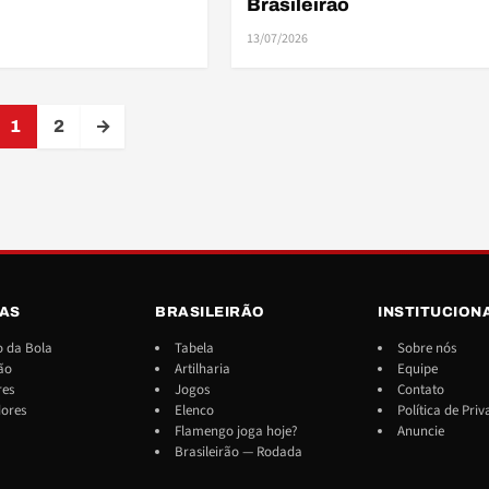
Brasileirão
13/07/2026
1
2
→
IAS
BRASILEIRÃO
INSTITUCION
 da Bola
Tabela
Sobre nós
ão
Artilharia
Equipe
res
Jogos
Contato
dores
Elenco
Política de Pri
Flamengo joga hoje?
Anuncie
Brasileirão — Rodada