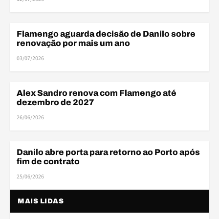
Flamengo aguarda decisão de Danilo sobre
ELENCO
renovação por mais um ano
03/07/2026
Alex Sandro renova com Flamengo até
ELENCO
dezembro de 2027
26/06/2026
Danilo abre porta para retorno ao Porto após
MERCADO DA BOLA
fim de contrato
25/06/2026
MAIS LIDAS