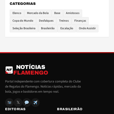
CATEGORIAS
Elenco
Mercado da Bola
Base
Amistosos
Copa do Mundo
Desfalques
Treinos
Finanças
Seleção Brasileira
Brasileirão
Escalação
Onde Assistir
NOTÍCIAS
NF
FLAMENGO
Portal independente com cobertura completa do Clube
de Regatas do Flamengo. Notícias rápidas, mercado da
bola, jogos e bastidores em tempo real.
𝕏
EDITORIAS
BRASILEIRÃO