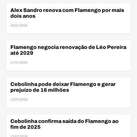
Alex Sandro renova com Flamengo por mais
ELENCO
dois anos
20/07/2026
Flamengo negocia renovação de Léo Pereira
ELENCO
até 2029
17/07/2026
FIN
Cebolinha pode deixar Flamengo e gerar
FINANÇAS
prejuízo de 16 milhões
13/07/2026
Cebolinha confirma saída do Flamengo ao
ELENCO
fim de 2025
12/07/2026