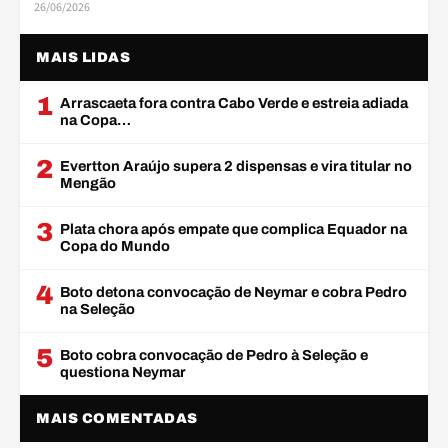
26/06/2026
MAIS LIDAS
1
Arrascaeta fora contra Cabo Verde e estreia adiada
na Copa…
2
Evertton Araújo supera 2 dispensas e vira titular no
Mengão
3
Plata chora após empate que complica Equador na
Copa do Mundo
4
Boto detona convocação de Neymar e cobra Pedro
na Seleção
5
Boto cobra convocação de Pedro à Seleção e
questiona Neymar
MAIS COMENTADAS