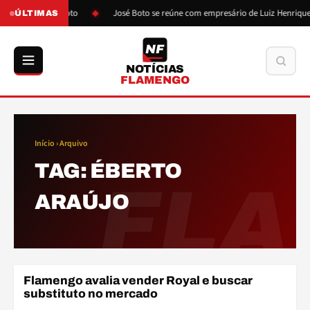
ós pressão de Boto
José Boto se reúne com empresário de Luiz Henrique
ÚLTIMAS
NF
Buscar
NOTÍCIAS
FLAMENGO
Início
› Arquivo
TAG:
ÉBERTO
FLA
ARAÚJO
Flamengo avalia vender Royal e buscar
ELENCO
substituto no mercado