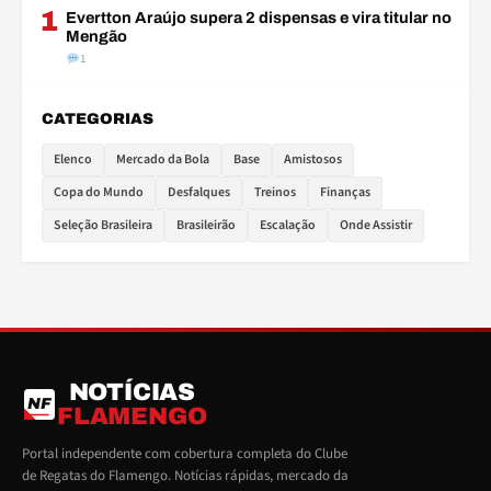
1
Evertton Araújo supera 2 dispensas e vira titular no
Mengão
1
CATEGORIAS
Elenco
Mercado da Bola
Base
Amistosos
Copa do Mundo
Desfalques
Treinos
Finanças
Seleção Brasileira
Brasileirão
Escalação
Onde Assistir
NOTÍCIAS
NF
FLAMENGO
Portal independente com cobertura completa do Clube
de Regatas do Flamengo. Notícias rápidas, mercado da