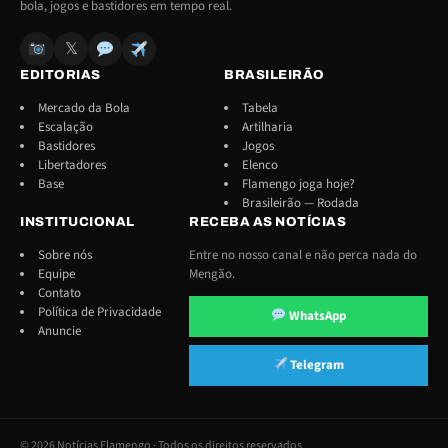
bola, jogos e bastidores em tempo real.
𝕏
EDITORIAS
BRASILEIRÃO
Mercado da Bola
Tabela
Escalação
Artilharia
Bastidores
Jogos
Libertadores
Elenco
Base
Flamengo joga hoje?
Brasileirão — Rodada
INSTITUCIONAL
RECEBA AS NOTÍCIAS
Sobre nós
Entre no nosso canal e não perca nada do
Equipe
Mengão.
Contato
Política de Privacidade
WhatsApp
Anuncie
Telegram
© 2026 Notícias Flamengo · Todos os direitos reservados