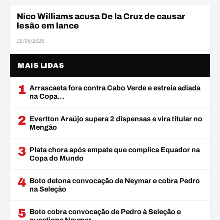
Nico Williams acusa De la Cruz de causar
SELEÇÃO BRASILEIRA
lesão em lance
28/06/2026
MAIS LIDAS
1
Arrascaeta fora contra Cabo Verde e estreia adiada
na Copa…
2
Evertton Araújo supera 2 dispensas e vira titular no
Mengão
3
Plata chora após empate que complica Equador na
Copa do Mundo
4
Boto detona convocação de Neymar e cobra Pedro
na Seleção
5
Boto cobra convocação de Pedro à Seleção e