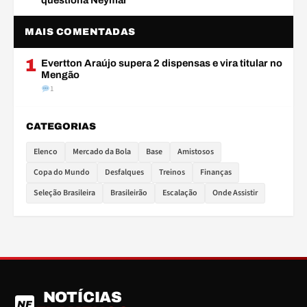
questiona Neymar
MAIS COMENTADAS
1
Evertton Araújo supera 2 dispensas e vira titular no
Mengão
1
CATEGORIAS
Elenco
Mercado da Bola
Base
Amistosos
Copa do Mundo
Desfalques
Treinos
Finanças
Seleção Brasileira
Brasileirão
Escalação
Onde Assistir
NOTÍCIAS
NF