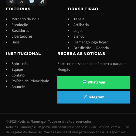
𝕏
EDITORIAS
BRASILEIRÃO
Mercado da Bola
Tabela
Escalação
Artilharia
Bastidores
Jogos
Libertadores
Elenco
Base
Flamengo joga hoje?
Brasileirão — Rodada
INSTITUCIONAL
RECEBA AS NOTÍCIAS
Sobre nós
Entre no nosso canal e não perca nada do
Equipe
Mengão.
Contato
Política de Privacidade
WhatsApp
Anuncie
Telegram
© 2026 Notícias Flamengo · Todos os direitos reservados
Notícias Flamengo é um portal independente e não possui vínculo oficial com o Clube
de Regatas do Flamengo. Marcas e nomes citados pertencem aos seus respectivos