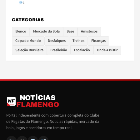
1
CATEGORIAS
Elenco
Mercado da Bola
Base
Amistosos
Copa do Mundo
Desfalques
Treinos
Finanças
Seleção Brasileira
Brasileirão
Escalação
Onde Assistir
NOTÍCIAS
NF
FLAMENGO
Portal independente com cobertura completa do Clube
de Regatas do Flamengo. Notícias rápidas, mercado da
bola, jogos e bastidores em tempo real.