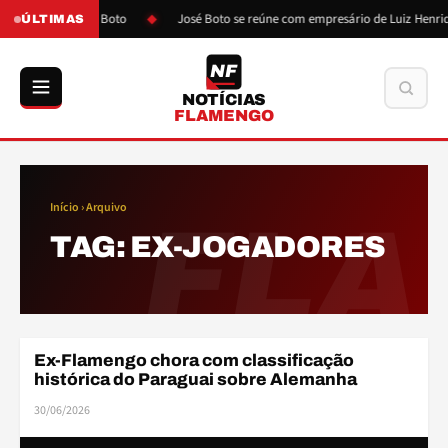
após pressão de Boto
José Boto se reúne com empresário de Luiz Henriqu
ÚLTIMAS
NF
Buscar
NOTÍCIAS
FLAMENGO
Início
› Arquivo
FLA
TAG:
EX-JOGADORES
Ex-Flamengo chora com classificação
COPA DO MUNDO
histórica do Paraguai sobre Alemanha
30/06/2026