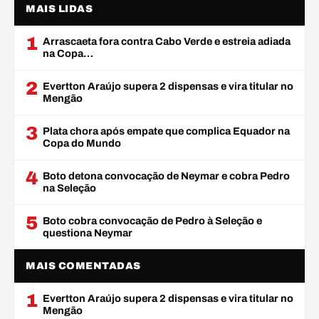
MAIS LIDAS
1
Arrascaeta fora contra Cabo Verde e estreia adiada
na Copa…
2
Evertton Araújo supera 2 dispensas e vira titular no
Mengão
3
Plata chora após empate que complica Equador na
Copa do Mundo
4
Boto detona convocação de Neymar e cobra Pedro
na Seleção
5
Boto cobra convocação de Pedro à Seleção e
questiona Neymar
MAIS COMENTADAS
1
Evertton Araújo supera 2 dispensas e vira titular no
Mengão