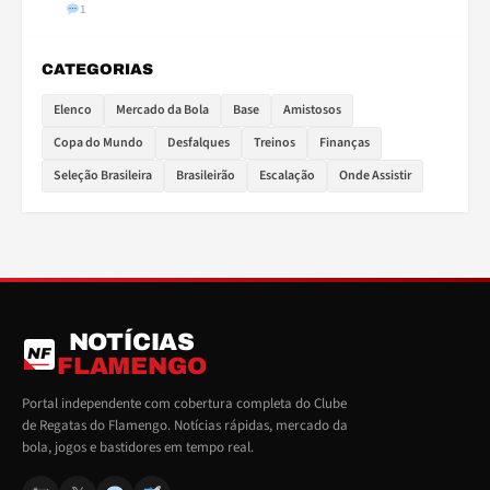
1
CATEGORIAS
Elenco
Mercado da Bola
Base
Amistosos
Copa do Mundo
Desfalques
Treinos
Finanças
Seleção Brasileira
Brasileirão
Escalação
Onde Assistir
NOTÍCIAS
NF
FLAMENGO
Portal independente com cobertura completa do Clube
de Regatas do Flamengo. Notícias rápidas, mercado da
bola, jogos e bastidores em tempo real.