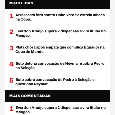
MAIS LIDAS
1
Arrascaeta fora contra Cabo Verde e estreia adiada
na Copa…
2
Evertton Araújo supera 2 dispensas e vira titular no
Mengão
3
Plata chora após empate que complica Equador na
Copa do Mundo
4
Boto detona convocação de Neymar e cobra Pedro
na Seleção
5
Boto cobra convocação de Pedro à Seleção e
questiona Neymar
MAIS COMENTADAS
1
Evertton Araújo supera 2 dispensas e vira titular no
Mengão