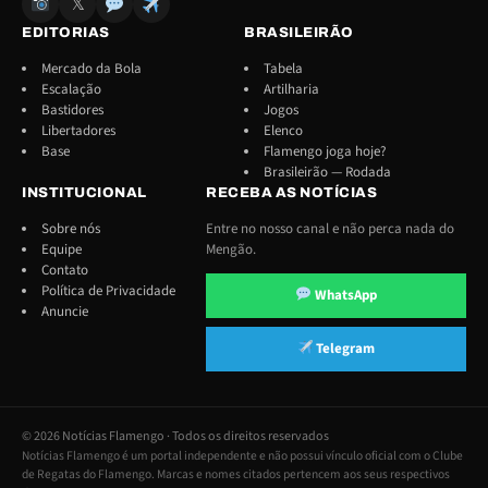
𝕏
EDITORIAS
BRASILEIRÃO
Mercado da Bola
Tabela
Escalação
Artilharia
Bastidores
Jogos
Libertadores
Elenco
Base
Flamengo joga hoje?
Brasileirão — Rodada
INSTITUCIONAL
RECEBA AS NOTÍCIAS
Sobre nós
Entre no nosso canal e não perca nada do
Equipe
Mengão.
Contato
Política de Privacidade
WhatsApp
Anuncie
Telegram
© 2026 Notícias Flamengo · Todos os direitos reservados
Notícias Flamengo é um portal independente e não possui vínculo oficial com o Clube
de Regatas do Flamengo. Marcas e nomes citados pertencem aos seus respectivos