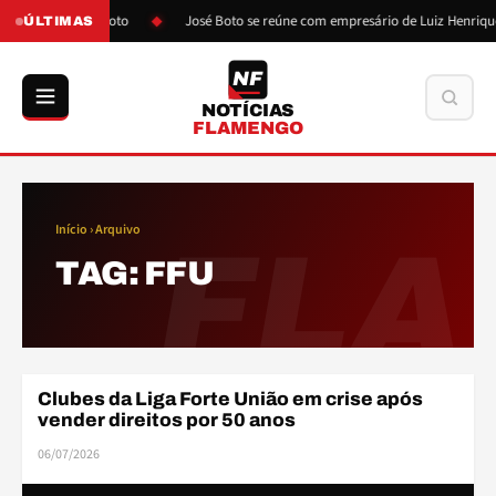
ós pressão de Boto
José Boto se reúne com empresário de Luiz Henrique
ÚLTIMAS
NF
Buscar
NOTÍCIAS
FLAMENGO
Início
› Arquivo
FLA
TAG:
FFU
Clubes da Liga Forte União em crise após
FINANÇAS
vender direitos por 50 anos
06/07/2026