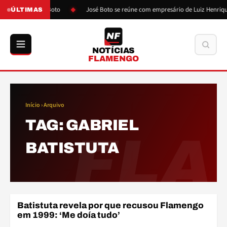
pós pressão de Boto
José Boto se reúne com empresário de Luiz Henrique
ÚLTIMAS
NF
Buscar
NOTÍCIAS
FLAMENGO
Início
› Arquivo
TAG:
GABRIEL
FLA
BATISTUTA
Batistuta revela por que recusou Flamengo
ELENCO
em 1999: ‘Me doía tudo’