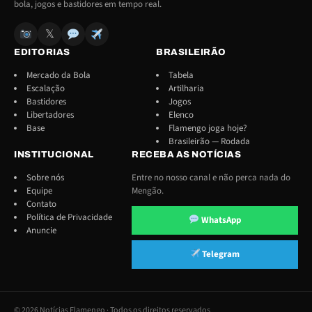
bola, jogos e bastidores em tempo real.
𝕏
EDITORIAS
BRASILEIRÃO
Mercado da Bola
Tabela
Escalação
Artilharia
Bastidores
Jogos
Libertadores
Elenco
Base
Flamengo joga hoje?
Brasileirão — Rodada
INSTITUCIONAL
RECEBA AS NOTÍCIAS
Sobre nós
Entre no nosso canal e não perca nada do
Equipe
Mengão.
Contato
Política de Privacidade
WhatsApp
Anuncie
Telegram
© 2026 Notícias Flamengo · Todos os direitos reservados