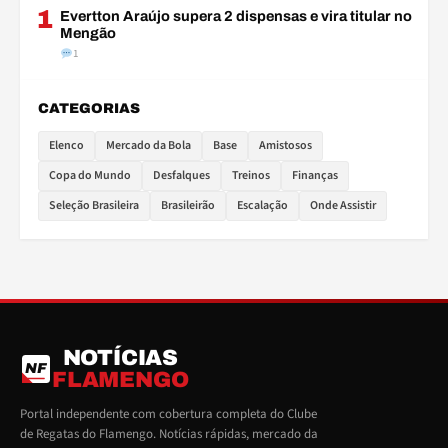
1
Evertton Araújo supera 2 dispensas e vira titular no
Mengão
1
CATEGORIAS
Elenco
Mercado da Bola
Base
Amistosos
Copa do Mundo
Desfalques
Treinos
Finanças
Seleção Brasileira
Brasileirão
Escalação
Onde Assistir
NOTÍCIAS
NF
FLAMENGO
Portal independente com cobertura completa do Clube
de Regatas do Flamengo. Notícias rápidas, mercado da