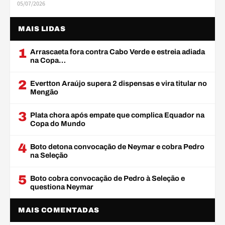
05/07/2026
MAIS LIDAS
1
Arrascaeta fora contra Cabo Verde e estreia adiada
na Copa…
2
Evertton Araújo supera 2 dispensas e vira titular no
Mengão
3
Plata chora após empate que complica Equador na
Copa do Mundo
4
Boto detona convocação de Neymar e cobra Pedro
na Seleção
5
Boto cobra convocação de Pedro à Seleção e
questiona Neymar
MAIS COMENTADAS