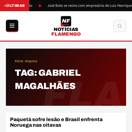
s pressão de Boto
José Boto se reúne com empresário de Luiz Henrique
ÚLTIMAS
NF
Buscar
NOTÍCIAS
FLAMENGO
Início
› Arquivo
TAG:
GABRIEL
FLA
MAGALHÃES
Paquetá sofre lesão e Brasil enfrenta
COPA DO MUNDO
Noruega nas oitavas