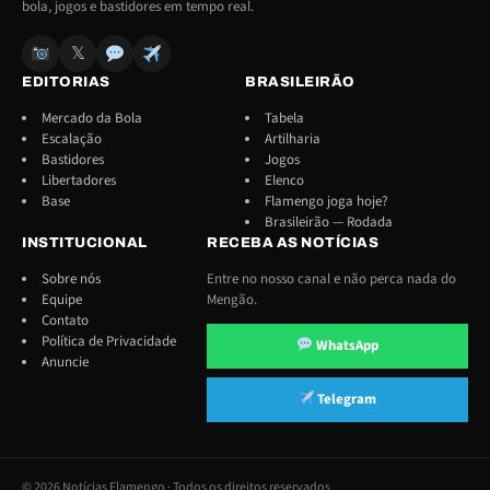
bola, jogos e bastidores em tempo real.
𝕏
EDITORIAS
BRASILEIRÃO
Mercado da Bola
Tabela
Escalação
Artilharia
Bastidores
Jogos
Libertadores
Elenco
Base
Flamengo joga hoje?
Brasileirão — Rodada
INSTITUCIONAL
RECEBA AS NOTÍCIAS
Sobre nós
Entre no nosso canal e não perca nada do
Equipe
Mengão.
Contato
Política de Privacidade
WhatsApp
Anuncie
Telegram
© 2026 Notícias Flamengo · Todos os direitos reservados