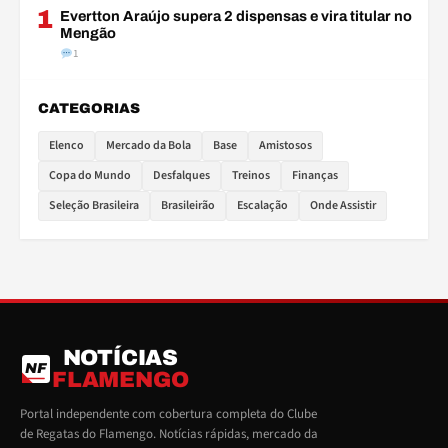
1
Evertton Araújo supera 2 dispensas e vira titular no
Mengão
1
CATEGORIAS
Elenco
Mercado da Bola
Base
Amistosos
Copa do Mundo
Desfalques
Treinos
Finanças
Seleção Brasileira
Brasileirão
Escalação
Onde Assistir
NOTÍCIAS
NF
FLAMENGO
Portal independente com cobertura completa do Clube
de Regatas do Flamengo. Notícias rápidas, mercado da