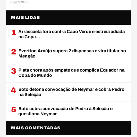
01/07/2026
MAIS LIDAS
1
Arrascaeta fora contra Cabo Verde e estreia adiada
na Copa…
2
Evertton Araújo supera 2 dispensas e vira titular no
Mengão
3
Plata chora após empate que complica Equador na
Copa do Mundo
4
Boto detona convocação de Neymar e cobra Pedro
na Seleção
5
Boto cobra convocação de Pedro à Seleção e
questiona Neymar
MAIS COMENTADAS