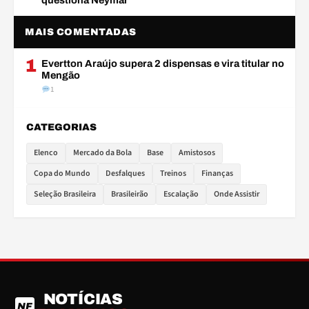
questiona Neymar
MAIS COMENTADAS
1
Evertton Araújo supera 2 dispensas e vira titular no
Mengão
1
CATEGORIAS
Elenco
Mercado da Bola
Base
Amistosos
Copa do Mundo
Desfalques
Treinos
Finanças
Seleção Brasileira
Brasileirão
Escalação
Onde Assistir
NOTÍCIAS
NF