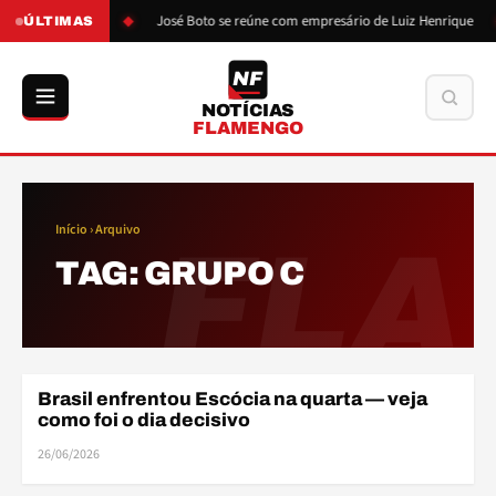
ressão de Boto
José Boto se reúne com empresário de Luiz Henrique
ÚLTIMAS
NF
Buscar
NOTÍCIAS
FLAMENGO
Início
› Arquivo
FLA
TAG:
GRUPO C
Brasil enfrentou Escócia na quarta — veja
COPA DO MUNDO
como foi o dia decisivo
26/06/2026