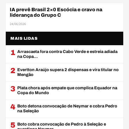
IA prevê Brasil 2×0 Escócia e cravo na
COPA DO MUNDO
liderança do Grupo C
24/06/2026
MAIS LIDAS
1
Arrascaeta fora contra Cabo Verde e estreia adiada
na Copa…
2
Evertton Araújo supera 2 dispensas e vira titular no
Mengão
3
Plata chora após empate que complica Equador na
Copa do Mundo
4
Boto detona convocação de Neymar e cobra Pedro
na Seleção
5
Boto cobra convocação de Pedro à Seleção e