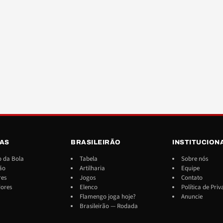
IAS
BRASILEIRÃO
INSTITUCION
 da Bola
Tabela
Sobre nós
ão
Artilharia
Equipe
res
Jogos
Contato
dores
Elenco
Política de Pri
Flamengo joga hoje?
Anuncie
Brasileirão — Rodada