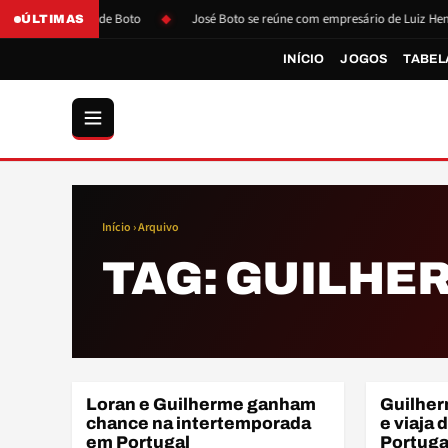
após pressão de Boto
José Boto se reúne com empresário de Luiz Henriq
ÚLTIMAS
INÍCIO
JOGOS
TABEL
Início
› Arquivo
TAG:
GUILHE
Loran e Guilherme ganham
Guilher
BASE
ELENCO
chance na intertemporada
e viaja
em Portugal
Portuga