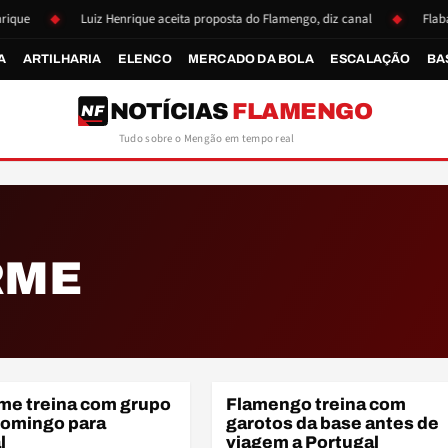
ue
Luiz Henrique aceita proposta do Flamengo, diz canal
Flabasqu
A
ARTILHARIA
ELENCO
MERCADO DA BOLA
ESCALAÇÃO
BA
NOTÍCIAS
FLAMENGO
NF
Tudo sobre o Mengão em tempo real
RME
me treina com grupo
Flamengo treina com
BASE
 domingo para
garotos da base antes de
l
viagem a Portugal