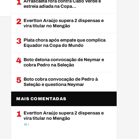
1
Arrascaeta fora contra Cabo Verde e
estreia adiada na Copa…
2
Evertton Araújo supera 2 dispensas e
vira titular no Mengão
3
Plata chora após empate que complica
Equador na Copa do Mundo
4
Boto detona convocação de Neymar e
cobra Pedro na Seleção
5
Boto cobra convocação de Pedro à
Seleção e questiona Neymar
MAIS COMENTADAS
1
Evertton Araújo supera 2 dispensas e
vira titular no Mengão
1