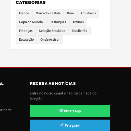
CATEGORIAS
Elenco
Mercado da Bola
Base
Amistosos
Copa do Mundo
Desfalques
Treinos
Finanças
Seleção Brasileira
Brasileirão
Escalação
Onde Assistir
AL
RECEBA AS NOTÍCIAS
Entre no nosso canal e não perca nada do
Mengão.
vacidade
WhatsApp
Telegram