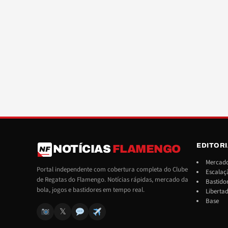
EDITOR
NOTÍCIAS
FLAMENGO
NF
Mercado
Portal independente com cobertura completa do Clube
Escalaç
de Regatas do Flamengo. Notícias rápidas, mercado da
Bastido
bola, jogos e bastidores em tempo real.
Liberta
Base
𝕏