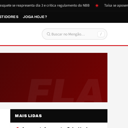
ete se reapresenta dia 3 e critica regulamento do NBB
Taísa se aposenta 
STIDORES
JOGA HOJE?
/
Buscar por:
FLA
MAIS LIDAS