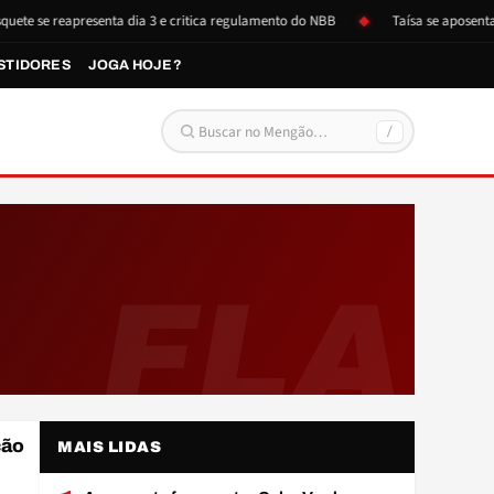
e se reapresenta dia 3 e critica regulamento do NBB
Taísa se aposenta e 
STIDORES
JOGA HOJE?
/
Buscar por:
FLA
A
ção
MAIS LIDAS