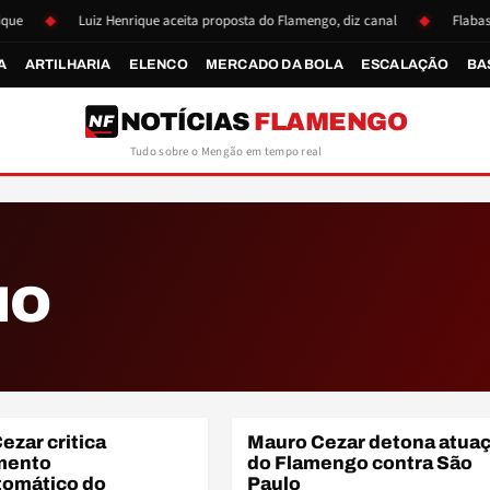
Luiz Henrique aceita proposta do Flamengo, diz canal
Flabasquet
A
ARTILHARIA
ELENCO
MERCADO DA BOLA
ESCALAÇÃO
BA
NOTÍCIAS
FLAMENGO
NF
Tudo sobre o Mengão em tempo real
HO
ARB
BR
ezar critica
Mauro Cezar detona atua
EM
BRASILEIRÃO
mento
do Flamengo contra São
omático do
Paulo