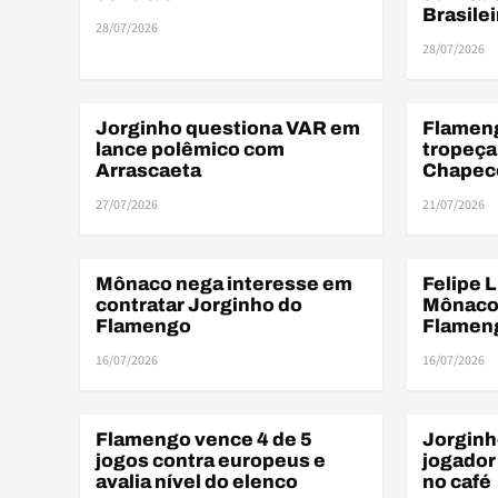
Brasile
28/07/2026
28/07/2026
ARB
Jorginho questiona VAR em
Flamen
ARBITRAGEM
BRASILEIR
lance polêmico com
tropeça
Arrascaeta
Chapeco
27/07/2026
21/07/2026
Mônaco nega interesse em
Felipe 
ELENCO
ELENCO
contratar Jorginho do
Mônaco 
Flamengo
Flamen
16/07/2026
16/07/2026
Flamengo vence 4 de 5
Jorginh
AMISTOSOS
BASE
jogos contra europeus e
jogador
avalia nível do elenco
no café