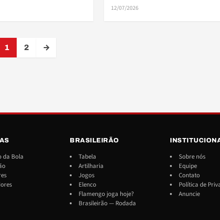
12/07/2026
1
2
→
IAS
BRASILEIRÃO
INSTITUCION
 da Bola
Tabela
Sobre nós
ão
Artilharia
Equipe
res
Jogos
Contato
dores
Elenco
Política de Pri
Flamengo joga hoje?
Anuncie
Brasileirão — Rodada