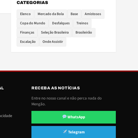
CATEGORIAS
Elenco
Mercado da Bola
Base
Amistosos
Copa do Mundo
Desfalques
Treinos
Finanças
Seleção Brasileira
Brasileirão
Escalação
Onde Assistir
AL
RECEBA AS NOTÍCIAS
Entre no nosso canal e não perca nada do
Mengão.
vacidade
WhatsApp
Telegram