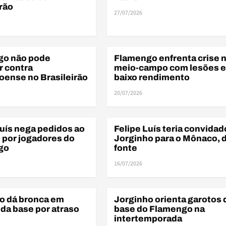
irão
27/07/2026
go não pode
Flamengo enfrenta crise 
ÃO
DESFALQUES
r contra
meio-campo com lesões e
ense no Brasileirão
baixo rendimento
20/07/2026
Luís nega pedidos ao
Felipe Luís teria convidad
ELENCO
por jogadores do
Jorginho para o Mônaco, d
go
fonte
16/07/2026
BAS
o dá bronca em
Jorginho orienta garotos 
BASE
 da base por atraso
base do Flamengo na
intertemporada