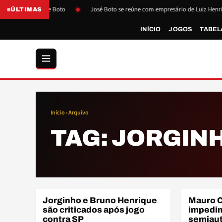
pós pressão de Boto
José Boto se reúne com empresário de Luiz Henrique
ÚLTIMAS
INÍCIO
JOGOS
TABEL
Início
› Arquivo
TAG:
JORGIN
BRA
Jorginho e Bruno Henrique
Mauro C
BRASILEIRÃO
ARBITRAG
são criticados após jogo
impedi
contra SP
semiaut