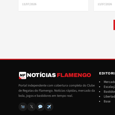
13/07/2026
13/07/2026
Paginação de posts
EDITOR
NOTÍCIAS
FLAMENGO
NF
Mercado
Portal independente com cobertura completa do Clube
Escalaç
de Regatas do Flamengo. Notícias rápidas, mercado da
Bastido
bola, jogos e bastidores em tempo real.
Liberta
Base
𝕏