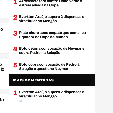
1
Arrascaeta fora contra Cabo Verde e
estreia adiada na Copa…
2
Evertton Araújo supera 2 dispensas e
vira titular no Mengão
no
3
Plata chora após empate que complica
Equador na Copa do Mundo
4
Boto detona convocação de Neymar e
cobra Pedro na Seleção
5
o
Boto cobra convocação de Pedro à
Seleção e questiona Neymar
iz
MAIS COMENTADAS
1
Evertton Araújo supera 2 dispensas e
vira titular no Mengão
da
1