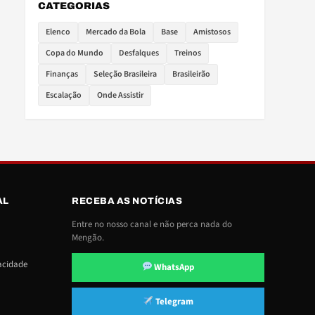
CATEGORIAS
Elenco
Mercado da Bola
Base
Amistosos
Copa do Mundo
Desfalques
Treinos
Finanças
Seleção Brasileira
Brasileirão
Escalação
Onde Assistir
AL
RECEBA AS NOTÍCIAS
Entre no nosso canal e não perca nada do
Mengão.
vacidade
WhatsApp
Telegram