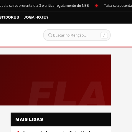
e se reapresenta dia 3 e critica regulamento do NBB
Taísa se aposenta e 
STIDORES
JOGA HOJE?
/
Buscar por:
FLA
MAIS LIDAS