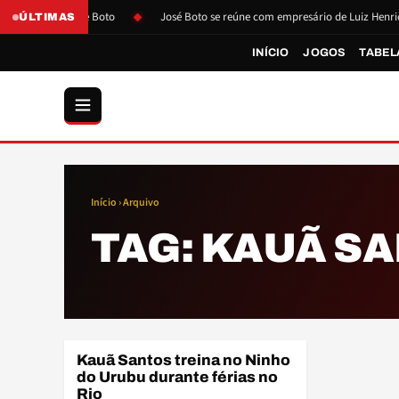
ós pressão de Boto
José Boto se reúne com empresário de Luiz Henrique
ÚLTIMAS
INÍCIO
JOGOS
TABEL
Início
› Arquivo
TAG:
KAUÃ S
Kauã Santos treina no Ninho
BASE
do Urubu durante férias no
Rio