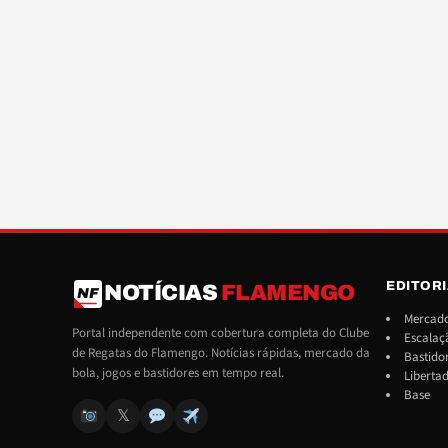
EDITOR
NOTÍCIAS
FLAMENGO
NF
Mercado
Portal independente com cobertura completa do Clube
Escalaç
de Regatas do Flamengo. Notícias rápidas, mercado da
Bastido
bola, jogos e bastidores em tempo real.
Liberta
Base
𝕏