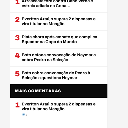
1
Arrascaeta fora contra Cabo Verde e
estreia adiada na Copa…
2
Evertton Araújo supera 2 dispensas e
vira titular no Mengão
3
Plata chora após empate que complica
Equador na Copa do Mundo
4
Boto detona convocação de Neymar e
cobra Pedro na Seleção
5
Boto cobra convocação de Pedro à
Seleção e questiona Neymar
MAIS COMENTADAS
1
Evertton Araújo supera 2 dispensas e
vira titular no Mengão
1