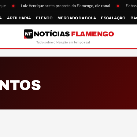
Luiz Henrique aceita proposta do Flamengo, diz canal
Flabasquet
A
ARTILHARIA
ELENCO
MERCADO DA BOLA
ESCALAÇÃO
BA
NOTÍCIAS
FLAMENGO
NF
Tudo sobre o Mengão em tempo real
ANTOS