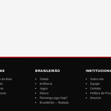
IAS
BRASILEIRÃO
INSTITUCION
 da Bola
Tabela
Sobre nós
ão
Artilharia
Equipe
res
Jogos
Contato
dores
Elenco
Política de Pri
Flamengo joga hoje?
Anuncie
Brasileirão — Rodada