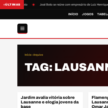
 pressão de Boto
José Boto se reúne com empresário de Luiz Henrique
ÚLTIMAS
INÍCIO
JOGOS
TABEL
Início
› Arquivo
TAG:
LAUSAN
Jardim avalia vitória sobre
Flameng
BASE
AMISTOSO
Lausanne e elogia jovens da
Lausann
base
Omar J