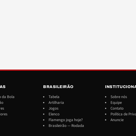
IAS
BRASILEIRÃO
INSTITUCION
 da Bola
Tabela
Sobre nós
ão
Artilharia
Equipe
res
Jogos
Contato
dores
Elenco
Política de Pri
Flamengo joga hoje?
Anuncie
Brasileirão — Rodada