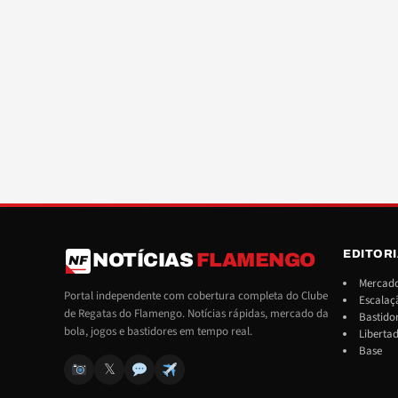
EDITOR
NOTÍCIAS
FLAMENGO
NF
Mercado
Portal independente com cobertura completa do Clube
Escalaç
de Regatas do Flamengo. Notícias rápidas, mercado da
Bastido
bola, jogos e bastidores em tempo real.
Liberta
Base
𝕏