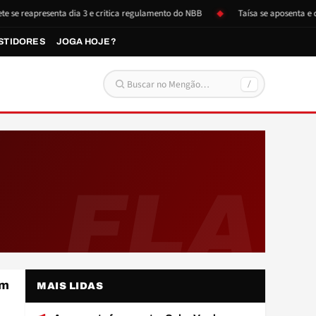
e reapresenta dia 3 e critica regulamento do NBB
Taísa se aposenta e doa
STIDORES
JOGA HOJE?
/
Buscar por:
FLA
em
MAIS LIDAS