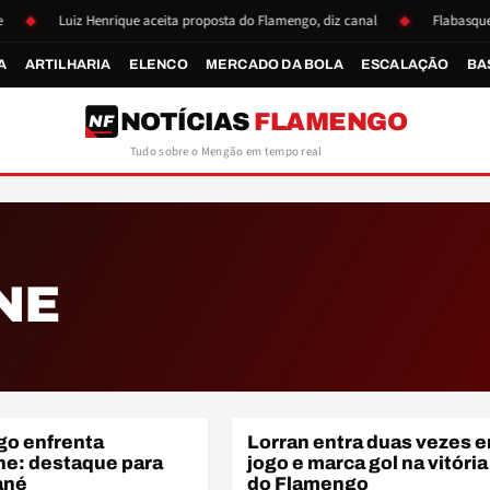
Luiz Henrique aceita proposta do Flamengo, diz canal
Flabasquete s
A
ARTILHARIA
ELENCO
MERCADO DA BOLA
ESCALAÇÃO
BA
NOTÍCIAS
FLAMENGO
NF
Tudo sobre o Mengão em tempo real
NE
o enfrenta
Lorran entra duas vezes 
S
AMISTOSOS
e: destaque para
jogo e marca gol na vitória
ané
do Flamengo