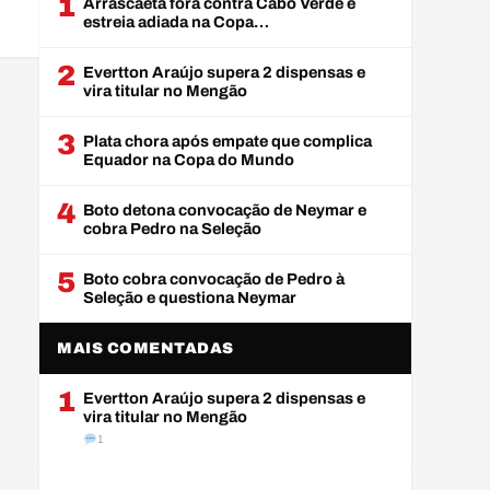
1
Arrascaeta fora contra Cabo Verde e
estreia adiada na Copa…
2
Evertton Araújo supera 2 dispensas e
vira titular no Mengão
3
Plata chora após empate que complica
Equador na Copa do Mundo
4
Boto detona convocação de Neymar e
cobra Pedro na Seleção
5
Boto cobra convocação de Pedro à
Seleção e questiona Neymar
MAIS COMENTADAS
1
Evertton Araújo supera 2 dispensas e
vira titular no Mengão
1