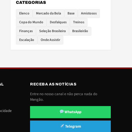
CATEGORIAS
Elenco
Mercado da Bola
Base
Amistosos
Copa do Mundo
Desfalques
Treinos
Finanças
Seleção Brasileira
Brasileirão
Escalação
Onde Assistir
AL
RECEBA AS NOTÍCIAS
Entre no nosso canal e não perca nada do
Mengão.
vacidade
WhatsApp
Telegram