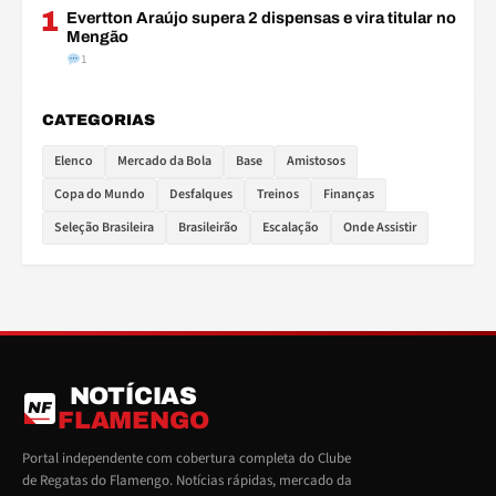
1
Evertton Araújo supera 2 dispensas e vira titular no
Mengão
1
CATEGORIAS
Elenco
Mercado da Bola
Base
Amistosos
Copa do Mundo
Desfalques
Treinos
Finanças
Seleção Brasileira
Brasileirão
Escalação
Onde Assistir
NOTÍCIAS
NF
FLAMENGO
Portal independente com cobertura completa do Clube
de Regatas do Flamengo. Notícias rápidas, mercado da