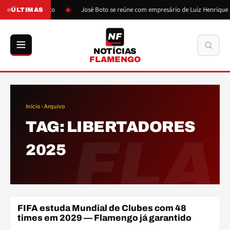
s pressão de Boto
José Boto se reúne com empresário de Luiz Henrique
ÚLTIMAS
NF
Buscar
NOTÍCIAS
FLAMENGO
Início
› Arquivo
TAG:
LIBERTADORES
FLA
2025
FIFA estuda Mundial de Clubes com 48
LIBERTADORES
times em 2029 — Flamengo já garantido