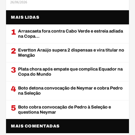
26/06/2026
MAIS LIDAS
1
Arrascaeta fora contra Cabo Verde e estreia adiada
na Copa…
2
Evertton Araújo supera 2 dispensas e vira titular no
Mengão
3
Plata chora após empate que complica Equador na
Copa do Mundo
4
Boto detona convocação de Neymar e cobra Pedro
na Seleção
5
Boto cobra convocação de Pedro à Seleção e
questiona Neymar
MAIS COMENTADAS