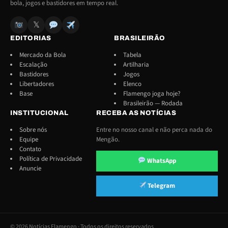
bola, jogos e bastidores em tempo real.
𝕏
EDITORIAS
BRASILEIRÃO
Mercado da Bola
Tabela
Escalação
Artilharia
Bastidores
Jogos
Libertadores
Elenco
Base
Flamengo joga hoje?
Brasileirão — Rodada
INSTITUCIONAL
RECEBA AS NOTÍCIAS
Sobre nós
Entre no nosso canal e não perca nada do
Equipe
Mengão.
Contato
Política de Privacidade
WhatsApp
Anuncie
Telegram
© 2026 Notícias Flamengo · Todos os direitos reservados