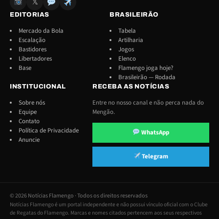
𝕏
EDITORIAS
BRASILEIRÃO
Mercado da Bola
Tabela
Escalação
Artilharia
Bastidores
Jogos
Libertadores
Elenco
Base
Flamengo joga hoje?
Brasileirão — Rodada
INSTITUCIONAL
RECEBA AS NOTÍCIAS
Sobre nós
Entre no nosso canal e não perca nada do
Equipe
Mengão.
Contato
Política de Privacidade
WhatsApp
Anuncie
Telegram
© 2026 Notícias Flamengo · Todos os direitos reservados
Notícias Flamengo é um portal independente e não possui vínculo oficial com o Clube
de Regatas do Flamengo. Marcas e nomes citados pertencem aos seus respectivos