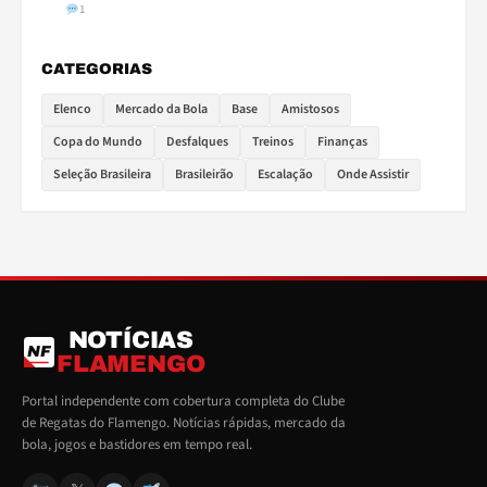
1
CATEGORIAS
Elenco
Mercado da Bola
Base
Amistosos
Copa do Mundo
Desfalques
Treinos
Finanças
Seleção Brasileira
Brasileirão
Escalação
Onde Assistir
NOTÍCIAS
NF
FLAMENGO
Portal independente com cobertura completa do Clube
de Regatas do Flamengo. Notícias rápidas, mercado da
bola, jogos e bastidores em tempo real.