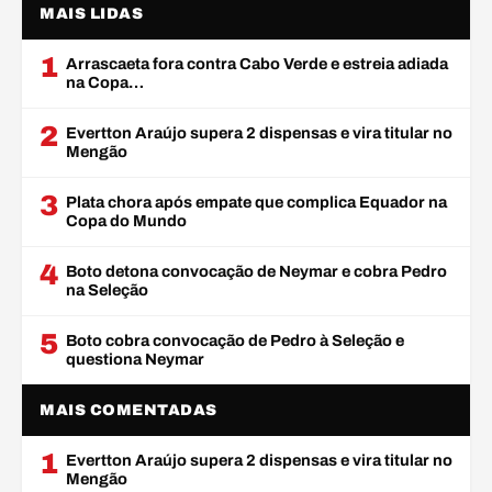
MAIS LIDAS
1
Arrascaeta fora contra Cabo Verde e estreia adiada
na Copa…
2
Evertton Araújo supera 2 dispensas e vira titular no
Mengão
3
Plata chora após empate que complica Equador na
Copa do Mundo
4
Boto detona convocação de Neymar e cobra Pedro
na Seleção
5
Boto cobra convocação de Pedro à Seleção e
questiona Neymar
MAIS COMENTADAS
1
Evertton Araújo supera 2 dispensas e vira titular no
Mengão