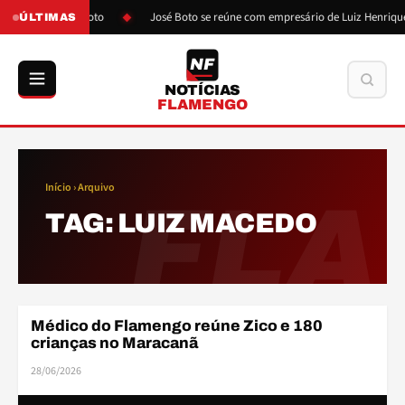
ós pressão de Boto
José Boto se reúne com empresário de Luiz Henrique
ÚLTIMAS
NF
Buscar
NOTÍCIAS
FLAMENGO
Início
› Arquivo
FLA
TAG:
LUIZ MACEDO
Médico do Flamengo reúne Zico e 180
BASE
crianças no Maracanã
28/06/2026