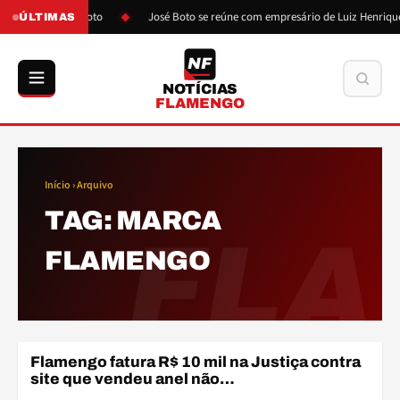
ós pressão de Boto
José Boto se reúne com empresário de Luiz Henrique
ÚLTIMAS
NF
Buscar
NOTÍCIAS
FLAMENGO
Início
› Arquivo
TAG:
MARCA
FLA
FLAMENGO
Flamengo fatura R$ 10 mil na Justiça contra
PATROCÍNIO
site que vendeu anel não…