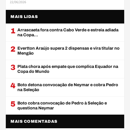
22/06/2026
MAIS LIDAS
1
Arrascaeta fora contra Cabo Verde e estreia adiada
na Copa…
2
Evertton Araújo supera 2 dispensas e vira titular no
Mengão
3
Plata chora após empate que complica Equador na
Copa do Mundo
4
Boto detona convocação de Neymar e cobra Pedro
na Seleção
5
Boto cobra convocação de Pedro à Seleção e
questiona Neymar
MAIS COMENTADAS