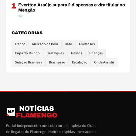
1
Evertton Araújo supera 2 dispensas e vira titular no
Mengão
1
CATEGORIAS
Elenco
Mercado da Bola
Base
Amistosos
Copa do Mundo
Desfalques
Treinos
Finanças
Seleção Brasileira
Brasileirão
Escalação
Onde Assistir
NOTÍCIAS
NF
FLAMENGO
Portal independente com cobertura completa do Clube
de Regatas do Flamengo. Notícias rápidas, mercado da