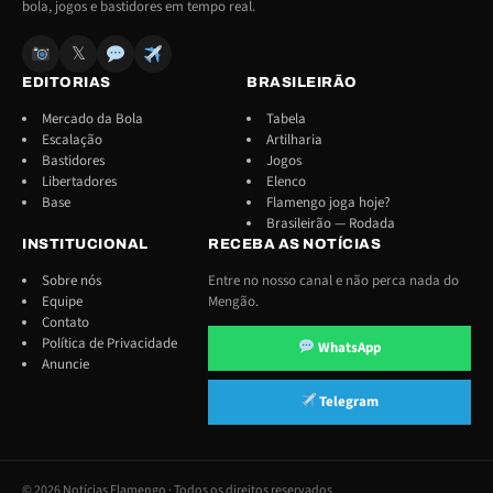
bola, jogos e bastidores em tempo real.
𝕏
EDITORIAS
BRASILEIRÃO
Mercado da Bola
Tabela
Escalação
Artilharia
Bastidores
Jogos
Libertadores
Elenco
Base
Flamengo joga hoje?
Brasileirão — Rodada
INSTITUCIONAL
RECEBA AS NOTÍCIAS
Sobre nós
Entre no nosso canal e não perca nada do
Equipe
Mengão.
Contato
Política de Privacidade
WhatsApp
Anuncie
Telegram
© 2026 Notícias Flamengo · Todos os direitos reservados