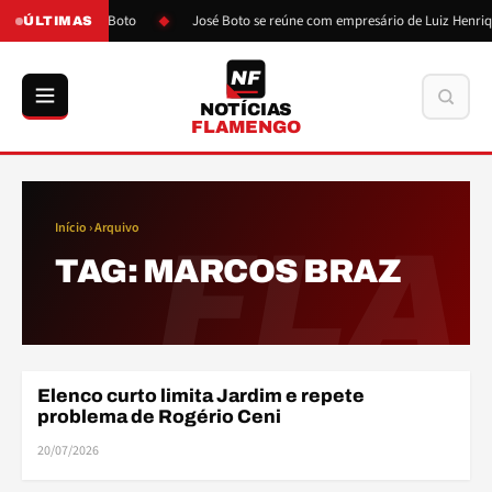
após pressão de Boto
José Boto se reúne com empresário de Luiz Henriqu
ÚLTIMAS
NF
Buscar
NOTÍCIAS
FLAMENGO
Início
› Arquivo
FLA
TAG:
MARCOS BRAZ
Elenco curto limita Jardim e repete
ELENCO
problema de Rogério Ceni
20/07/2026