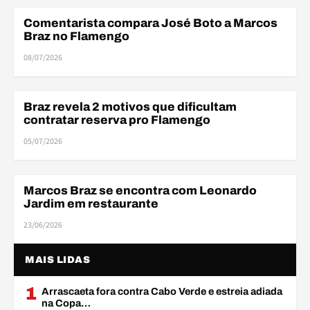
Comentarista compara José Boto a Marcos
MERCADO DA BOLA
Braz no Flamengo
08/07/2026
Braz revela 2 motivos que dificultam
ELENCO
contratar reserva pro Flamengo
05/07/2026
Marcos Braz se encontra com Leonardo
MERCADO DA BOLA
Jardim em restaurante
23/06/2026
MAIS LIDAS
1
Arrascaeta fora contra Cabo Verde e estreia adiada
na Copa…