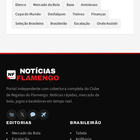
Elenco
Mercado da Bola
Base
Amistosos
Copa do Mundo
Desfalques
Treinos
Finanças
Seleção Brasileira
Brasileirão
Escalação
Onde Assistir
NOTÍCIAS
NF
FLAMENGO
Portal independente com cobertura completa do Clube
de Regatas do Flamengo. Notícias rápidas, mercado da
bola, jogos e bastidores em tempo real.
𝕏
EDITORIAS
BRASILEIRÃO
Mercado da Bola
Tabela
Escalação
Artilharia