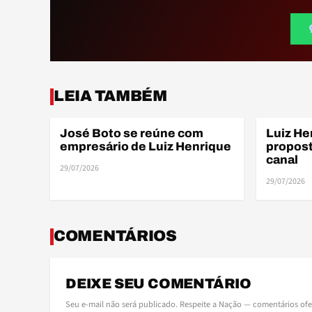
ELE
LEIA TAMBÉM
José Boto se reúne com
Luiz He
ELENCO
ELENCO
empresário de Luiz Henrique
propost
canal
29/07/2026
29/07/2026
COMENTÁRIOS
DEIXE SEU COMENTÁRIO
Seu e-mail não será publicado. Respeite a Nação — comentários of