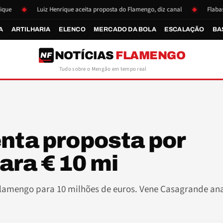
Luiz Henrique aceita proposta do Flamengo, diz canal
Flabasquete se 
A
ARTILHARIA
ELENCO
MERCADO DA BOLA
ESCALAÇÃO
BA
NOTÍCIAS
FLAMENGO
NF
Tudo sobre o Mengão em tempo real
nta proposta por
ara € 10 mi
 Flamengo para 10 milhões de euros. Vene Casagrande ana