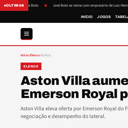
pressão de Boto
José Boto se reúne com empresário de Luiz Henrique
ÚLTIMAS
INÍCIO
JOGOS
TABEL
Início
›
Elenco
›
Notícia
ELENCO
Aston Villa aume
Emerson Royal p
Aston Villa eleva oferta por Emerson Royal do
negociação e desempenho do lateral.