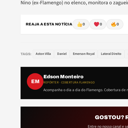
Nino (ex-Flamengo) no elenco, monitora o zaguei
REAJA A ESTA NOTÍCIA
0
0
0
Aston Villa
Daniel
Emerson Royal
Lateral Direito
TAGS:
Edson Monteiro
EM
REPÓRTER · COBERTURA FLAMENGO
Acompanha o dia a dia do Flamengo. Cobertura de m
GOSTOU? 
Entre no nosso canal e s