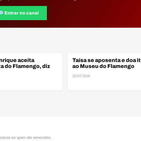
Entrar no canal
ELE
E
nrique aceita
Taísa se aposenta e doa i
ELENCO
a do Flamengo, diz
ao Museu do Flamengo
29/07/2026
ensivos ou spam são removidos.