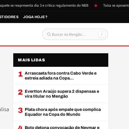
reapresenta dia 3 e critica regulamento do NBB
Taísa se aposenta e doa 
STIDORES
JOGA HOJE?
/
Buscar por:
MAIS LIDAS
1
Arrascaeta fora contra Cabo Verde e
estreia adiada na Copa…
2
Evertton Araújo supera 2 dispensas e
vira titular no Mengão
lisa
3
Plata chora após empate que complica
Equador na Copa do Mundo
4
Boto detona convocação de Neymar e