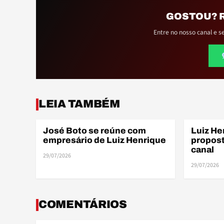
GOSTOU? 
Entre no nosso canal e s
ELE
LEIA TAMBÉM
José Boto se reúne com
Luiz He
ELENCO
ELENCO
empresário de Luiz Henrique
propost
canal
29/07/2026
29/07/2026
COMENTÁRIOS