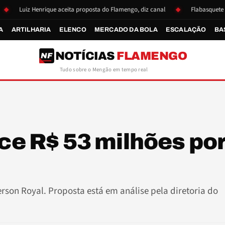
uiz Henrique aceita proposta do Flamengo, diz canal
Flabasquete se reapr
A
ARTILHARIA
ELENCO
MERCADO DA BOLA
ESCALAÇÃO
BA
NOTÍCIAS
FLAMENGO
NF
Tudo sobre o Mengão em tempo real
ece R$ 53 milhões po
erson Royal. Proposta está em análise pela diretoria do