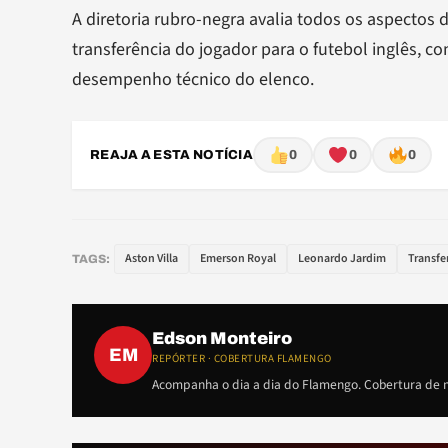
A diretoria rubro-negra avalia todos os aspectos 
transferência do jogador para o futebol inglês, c
desempenho técnico do elenco.
REAJA A ESTA NOTÍCIA
0
0
0
Aston Villa
Emerson Royal
Leonardo Jardim
Transfe
TAGS:
Edson Monteiro
EM
REPÓRTER · COBERTURA FLAMENGO
Acompanha o dia a dia do Flamengo. Cobertura de m