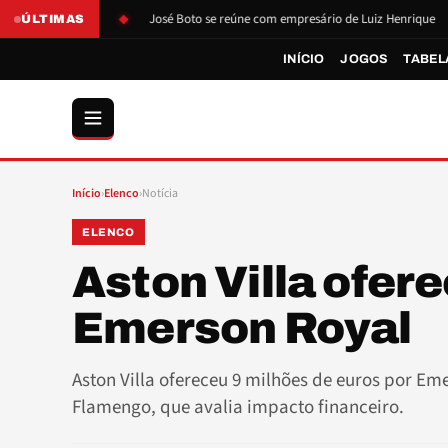
o de Boto
José Boto se reúne com empresário de Luiz Henrique
L
ÚLTIMAS
INÍCIO
JOGOS
TABEL
Início
›
Elenco
›
Notícia
ELENCO
Aston Villa ofer
Emerson Royal
Aston Villa ofereceu 9 milhões de euros por Em
Flamengo, que avalia impacto financeiro.