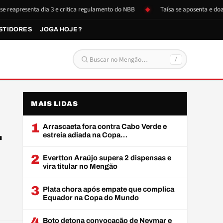
esenta dia 3 e critica regulamento do NBB
Taísa se aposenta e doa itens 
STIDORES
JOGA HOJE?
/
Buscar por:
MAIS LIDAS
1
Arrascaeta fora contra Cabo Verde e
r
estreia adiada na Copa…
2
Evertton Araújo supera 2 dispensas e
vira titular no Mengão
3
Plata chora após empate que complica
Equador na Copa do Mundo
4
Boto detona convocação de Neymar e