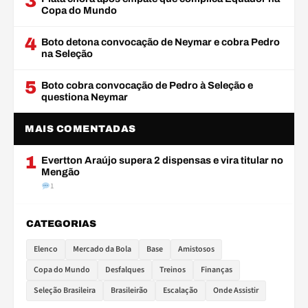
3
Copa do Mundo
4
Boto detona convocação de Neymar e cobra Pedro
na Seleção
5
Boto cobra convocação de Pedro à Seleção e
questiona Neymar
MAIS COMENTADAS
1
Evertton Araújo supera 2 dispensas e vira titular no
Mengão
1
CATEGORIAS
Elenco
Mercado da Bola
Base
Amistosos
Copa do Mundo
Desfalques
Treinos
Finanças
Seleção Brasileira
Brasileirão
Escalação
Onde Assistir