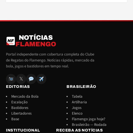
NOTÍCIAS
NF
FLAMENGO
Portal independente com cobertura completa do Clube
de Regatas do Flamengo. Notícias rápidas, mercado da
bola, jogos e bastidores em tempo real.
𝕏
EDITORIAS
BRASILEIRÃO
Mercado da Bola
Tabela
Escalação
Artilharia
Bastidores
Jogos
Libertadores
Elenco
Base
Flamengo joga hoje?
Brasileirão — Rodada
INSTITUCIONAL
RECEBA AS NOTÍCIAS