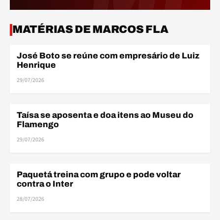
ELE
MATÉRIAS DE MARCOS FLA
José Boto se reúne com empresário de Luiz
ELENCO
Henrique
29/07/2026
ELE
Taísa se aposenta e doa itens ao Museu do
ELENCO
Flamengo
29/07/2026
ELE
Paquetá treina com grupo e pode voltar
ELENCO
contra o Inter
28/07/2026
ELE