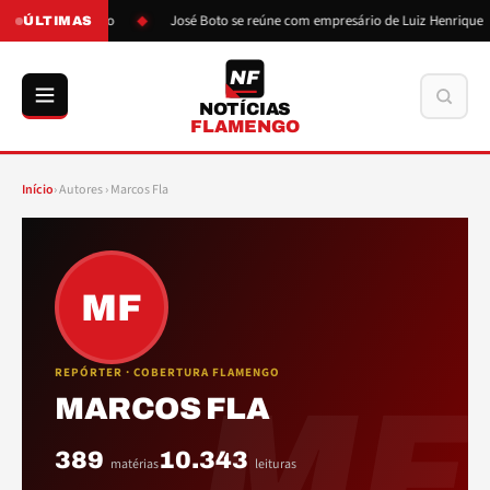
pressão de Boto
José Boto se reúne com empresário de Luiz Henrique
ÚLTIMAS
NF
Buscar
NOTÍCIAS
FLAMENGO
Início
› Autores › Marcos Fla
MF
REPÓRTER · COBERTURA FLAMENGO
MF
MARCOS FLA
389
10.343
matérias
leituras