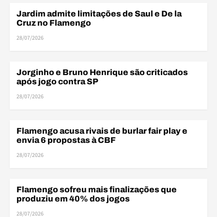
Jardim admite limitações de Saul e De la
ELENCO
Cruz no Flamengo
28/07/2026
BRA
Jorginho e Bruno Henrique são criticados
BRASILEIRÃO
após jogo contra SP
28/07/2026
Flamengo acusa rivais de burlar fair play e
FINANÇAS
envia 6 propostas à CBF
28/07/2026
BRA
Flamengo sofreu mais finalizações que
BRASILEIRÃO
produziu em 40% dos jogos
28/07/2026