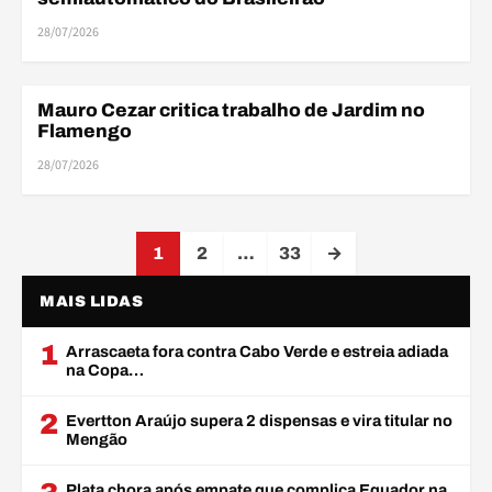
28/07/2026
ELE
Mauro Cezar critica trabalho de Jardim no
ELENCO
Flamengo
28/07/2026
Paginação de posts
1
2
…
33
→
MAIS LIDAS
1
Arrascaeta fora contra Cabo Verde e estreia adiada
na Copa…
2
Evertton Araújo supera 2 dispensas e vira titular no
Mengão
Plata chora após empate que complica Equador na