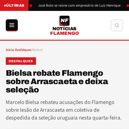
ão de Boto
José Boto se reúne com empresário de Luiz Henrique
ÚLTIMAS
NF
Buscar
NOTÍCIAS
FLAMENGO
Início
›
Desfalques
›
Notícia
DESFALQUES
Bielsa rebate Flamengo
sobre Arrascaeta e deixa
seleção
Marcelo Bielsa rebateu acusações do Flamengo
sobre lesão de Arrascaeta em coletiva de
despedida da seleção uruguaia nesta quarta-feira.