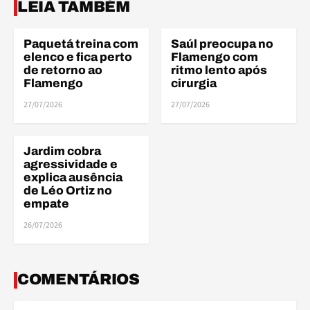
LEIA TAMBÉM
Paquetá treina com
Saúl preocupa no
DESFALQUES
DESFALQUES
elenco e fica perto
Flamengo com
de retorno ao
ritmo lento após
Flamengo
cirurgia
27/07/2026
27/07/2026
Jardim cobra
BRASILEIRÃO
agressividade e
explica ausência
de Léo Ortiz no
empate
26/07/2026
COMENTÁRIOS