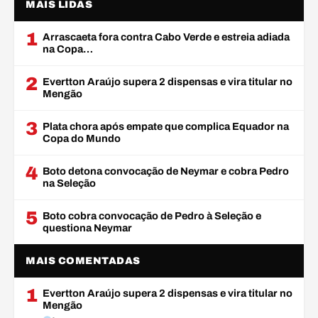
MAIS LIDAS
1
Arrascaeta fora contra Cabo Verde e estreia adiada
na Copa…
2
Evertton Araújo supera 2 dispensas e vira titular no
Mengão
3
Plata chora após empate que complica Equador na
Copa do Mundo
4
Boto detona convocação de Neymar e cobra Pedro
na Seleção
5
Boto cobra convocação de Pedro à Seleção e
questiona Neymar
MAIS COMENTADAS
1
Evertton Araújo supera 2 dispensas e vira titular no
Mengão