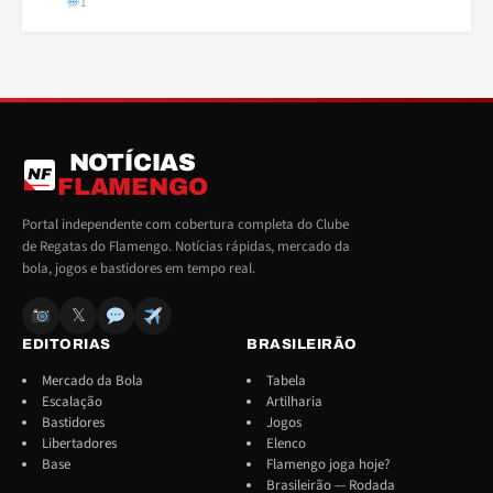
1
NOTÍCIAS
NF
FLAMENGO
Portal independente com cobertura completa do Clube
de Regatas do Flamengo. Notícias rápidas, mercado da
bola, jogos e bastidores em tempo real.
𝕏
EDITORIAS
BRASILEIRÃO
Mercado da Bola
Tabela
Escalação
Artilharia
Bastidores
Jogos
Libertadores
Elenco
Base
Flamengo joga hoje?
Brasileirão — Rodada