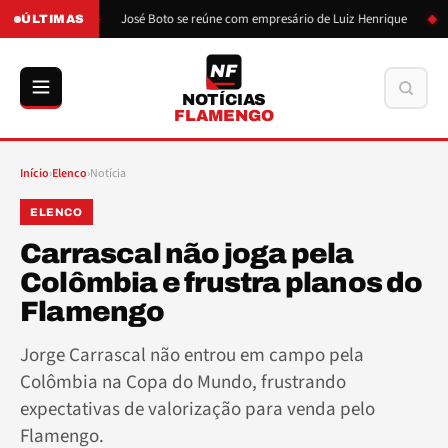
de Boto
José Boto se reúne com empresário de Luiz Henrique
Lui
ÚLTIMAS
NF
Buscar
NOTÍCIAS
FLAMENGO
Início
›
Elenco
›
Notícia
ELENCO
Carrascal não joga pela
Colômbia e frustra planos do
Flamengo
Jorge Carrascal não entrou em campo pela
Colômbia na Copa do Mundo, frustrando
expectativas de valorização para venda pelo
Flamengo.