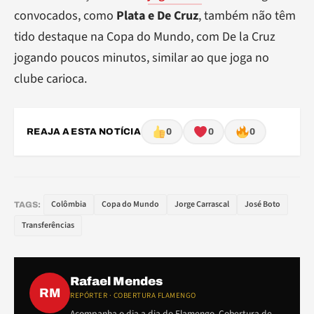
convocados, como
Plata e De Cruz
, também não têm
tido destaque na Copa do Mundo, com De la Cruz
jogando poucos minutos, similar ao que joga no
clube carioca.
REAJA A ESTA NOTÍCIA
0
0
0
Colômbia
Copa do Mundo
Jorge Carrascal
José Boto
TAGS:
Transferências
Rafael Mendes
RM
REPÓRTER · COBERTURA FLAMENGO
Acompanha o dia a dia do Flamengo. Cobertura de