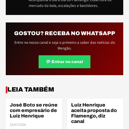
mercado da bola, escalações e bastidores.
GOSTOU? RECEBA NO WHATSAPP
Entre no nosso canal e seja o primeiro a saber das notícias do
Mengão.
Entrar no canal
ELE
ELE
LEIA TAMBÉM
José Boto se reúne
Luiz Henrique
ELENCO
ELENCO
com empresário de
aceita proposta do
Luiz Henrique
Flamengo, diz
canal
29/07/2026