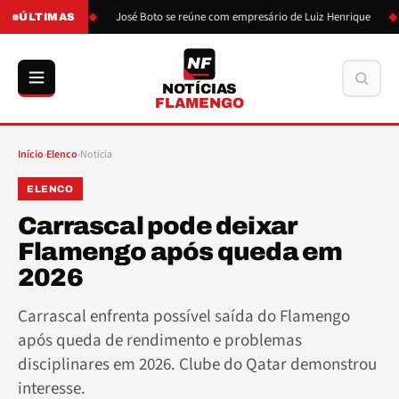
o de Boto
José Boto se reúne com empresário de Luiz Henrique
L
ÚLTIMAS
NF
Buscar
NOTÍCIAS
FLAMENGO
Início
›
Elenco
›
Notícia
ELENCO
Carrascal pode deixar
Flamengo após queda em
2026
Carrascal enfrenta possível saída do Flamengo
após queda de rendimento e problemas
disciplinares em 2026. Clube do Qatar demonstrou
interesse.