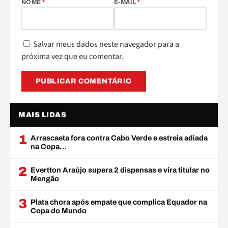
NOME
*
E-MAIL
*
Salvar meus dados neste navegador para a
próxima vez que eu comentar.
MAIS LIDAS
1
Arrascaeta fora contra Cabo Verde e estreia adiada
na Copa…
2
Evertton Araújo supera 2 dispensas e vira titular no
Mengão
3
Plata chora após empate que complica Equador na
Copa do Mundo