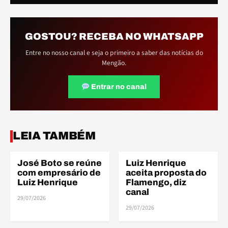
GOSTOU? RECEBA NO WHATSAPP
Entre no nosso canal e seja o primeiro a saber das notícias do
Mengão.
Entrar no canal
ELE
ELE
LEIA TAMBÉM
José Boto se reúne
Luiz Henrique
ELENCO
ELENCO
com empresário de
aceita proposta do
Luiz Henrique
Flamengo, diz
canal
29/07/2026
ELE
29/07/2026