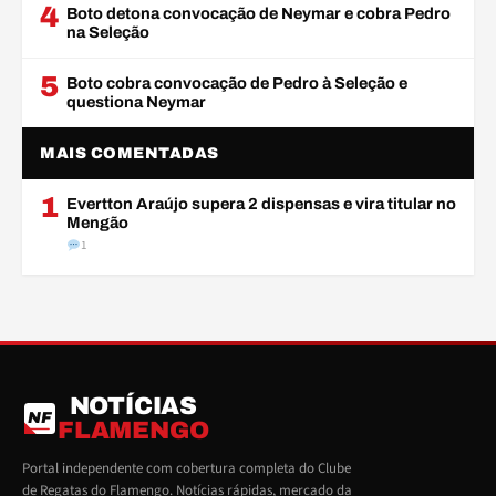
4
Boto detona convocação de Neymar e cobra Pedro
na Seleção
5
Boto cobra convocação de Pedro à Seleção e
questiona Neymar
MAIS COMENTADAS
1
Evertton Araújo supera 2 dispensas e vira titular no
Mengão
1
NOTÍCIAS
NF
FLAMENGO
Portal independente com cobertura completa do Clube
de Regatas do Flamengo. Notícias rápidas, mercado da