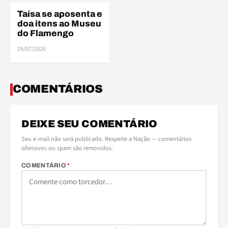
Taísa se aposenta e
ELENCO
doa itens ao Museu
do Flamengo
29/07/2026
COMENTÁRIOS
DEIXE SEU COMENTÁRIO
Seu e-mail não será publicado. Respeite a Nação — comentários
ofensivos ou spam são removidos.
COMENTÁRIO
*