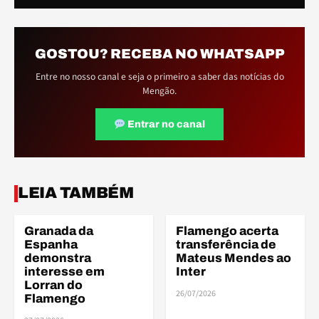
GOSTOU? RECEBA NO WHATSAPP
Entre no nosso canal e seja o primeiro a saber das notícias do
Mengão.
Entrar no canal
LEIA TAMBÉM
Granada da
Flamengo acerta
BASE
BASE
Espanha
transferência de
demonstra
Mateus Mendes ao
interesse em
Inter
Lorran do
26/07/2026
Flamengo