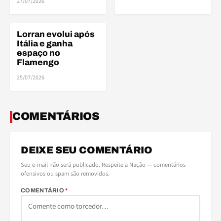
27/07/2026
Lorran evolui após
BASE
Itália e ganha
espaço no
Flamengo
25/07/2026
COMENTÁRIOS
DEIXE SEU COMENTÁRIO
Seu e-mail não será publicado. Respeite a Nação — comentários
ofensivos ou spam são removidos.
COMENTÁRIO
*