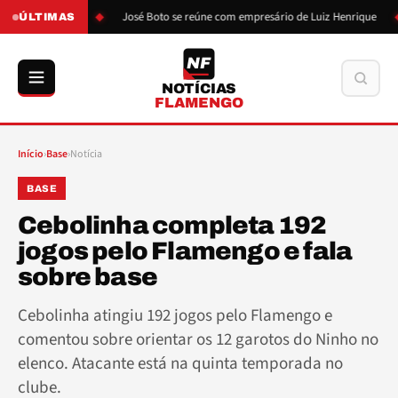
são de Boto
José Boto se reúne com empresário de Luiz Henrique
ÚLTIMAS
NF
Buscar
NOTÍCIAS
FLAMENGO
Início
›
Base
›
Notícia
BASE
Cebolinha completa 192
jogos pelo Flamengo e fala
sobre base
Cebolinha atingiu 192 jogos pelo Flamengo e
comentou sobre orientar os 12 garotos do Ninho no
elenco. Atacante está na quinta temporada no
clube.