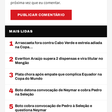
próxima vez que eu comentar.
MAIS LIDAS
1
Arrascaeta fora contra Cabo Verde e estreia adiada
na Copa…
2
Evertton Araújo supera 2 dispensas e vira titular no
Mengão
3
Plata chora após empate que complica Equador na
Copa do Mundo
4
Boto detona convocação de Neymar e cobra Pedro
na Seleção
5
Boto cobra convocação de Pedro à Seleção e
questiona Neymar