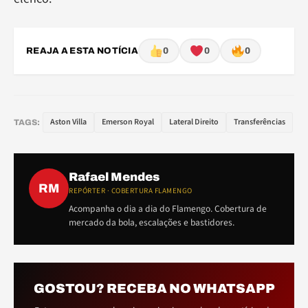
REAJA A ESTA NOTÍCIA
0
0
0
Aston Villa
Emerson Royal
Lateral Direito
Transferências
TAGS:
Rafael Mendes
RM
REPÓRTER · COBERTURA FLAMENGO
Acompanha o dia a dia do Flamengo. Cobertura de
mercado da bola, escalações e bastidores.
GOSTOU? RECEBA NO WHATSAPP