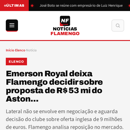
ão de Boto
José Boto se reúne com empresário de Luiz Henrique
ÚLTIMAS
NF
Buscar
NOTÍCIAS
FLAMENGO
Início
›
Elenco
›
Notícia
ELENCO
Emerson Royal deixa
Flamengo decidir sobre
proposta de R$ 53 mi do
Aston…
Lateral não se envolve em negociação e aguarda
decisão do clube sobre oferta inglesa de 9 milhões
de euros. Flamengo analisa reposição no mercado.