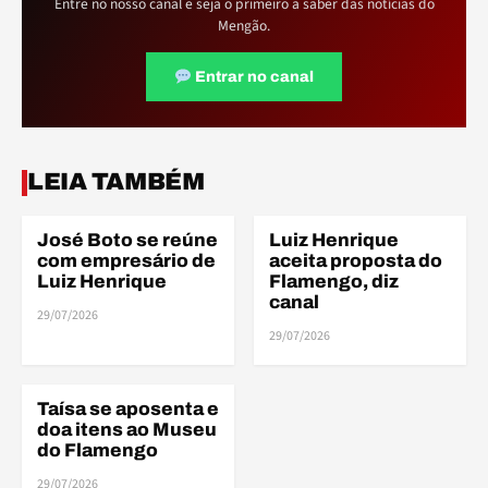
Entre no nosso canal e seja o primeiro a saber das notícias do
Mengão.
Entrar no canal
ELE
ELE
LEIA TAMBÉM
José Boto se reúne
Luiz Henrique
ELENCO
ELENCO
com empresário de
aceita proposta do
Luiz Henrique
Flamengo, diz
canal
29/07/2026
ELE
29/07/2026
Taísa se aposenta e
ELENCO
doa itens ao Museu
do Flamengo
29/07/2026