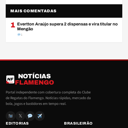
MAIS COMENTADAS
1
Evertton Araújo supera 2 dispensas e vira titular no
Mengão
1
NOTÍCIAS
NF
FLAMENGO
Portal independente com cobertura completa do Clube
de Regatas do Flamengo. Notícias rápidas, mercado da
bola, jogos e bastidores em tempo real.
𝕏
EDITORIAS
BRASILEIRÃO