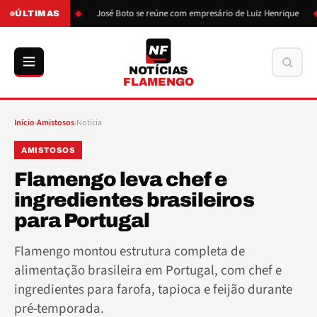
ão de Boto
José Boto se reúne com empresário de Luiz Henrique
ÚLTIMAS
NF
Buscar
NOTÍCIAS
FLAMENGO
Início
›
Amistosos
›
Notícia
AMISTOSOS
Flamengo leva chef e
ingredientes brasileiros
para Portugal
Flamengo montou estrutura completa de
alimentação brasileira em Portugal, com chef e
ingredientes para farofa, tapioca e feijão durante
pré-temporada.