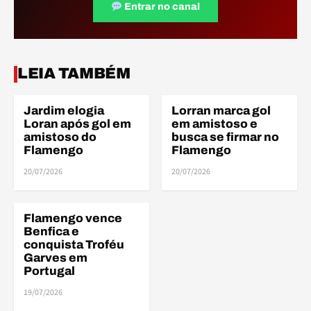
Entrar no canal
LEIA TAMBÉM
Jardim elogia
Lorran marca gol
AMISTOSOS
AMISTOSOS
Loran após gol em
em amistoso e
amistoso do
busca se firmar no
Flamengo
Flamengo
20/07/2026
20/07/2026
Flamengo vence
AMISTOSOS
Benfica e
conquista Troféu
Garves em
Portugal
19/07/2026