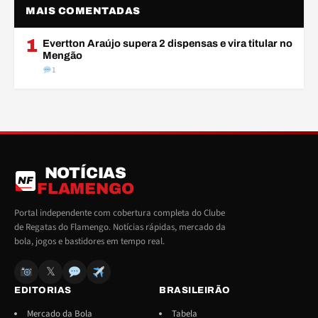
MAIS COMENTADAS
1
Evertton Araújo supera 2 dispensas e vira titular no
Mengão
1
NOTÍCIAS
NF
FLAMENGO
Portal independente com cobertura completa do Clube
de Regatas do Flamengo. Notícias rápidas, mercado da
bola, jogos e bastidores em tempo real.
𝕏
EDITORIAS
BRASILEIRÃO
Mercado da Bola
Tabela