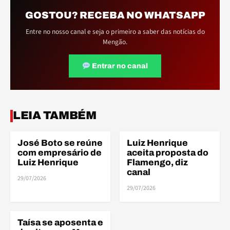
GOSTOU? RECEBA NO WHATSAPP
Entre no nosso canal e seja o primeiro a saber das notícias do
Mengão.
Entrar no canal
ELE
ELE
LEIA TAMBÉM
José Boto se reúne
Luiz Henrique
ELENCO
ELENCO
com empresário de
aceita proposta do
Luiz Henrique
Flamengo, diz
canal
29/07/2026
ELE
29/07/2026
Taísa se aposenta e
ELENCO