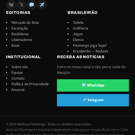
𝕏
EDITORIAS
BRASILEIRÃO
Mercado da Bola
Tabela
Escalação
Artilharia
Bastidores
Jogos
Libertadores
Elenco
Base
Flamengo joga hoje?
Brasileirão — Rodada
INSTITUCIONAL
RECEBA AS NOTÍCIAS
Sobre nós
Entre no nosso canal e não perca nada do
Equipe
Mengão.
Contato
Política de Privacidade
WhatsApp
Anuncie
Telegram
© 2026 Notícias Flamengo · Todos os direitos reservados
Notícias Flamengo é um portal independente e não possui vínculo oficial com o Clube
de Regatas do Flamengo. Marcas e nomes citados pertencem aos seus respectivos