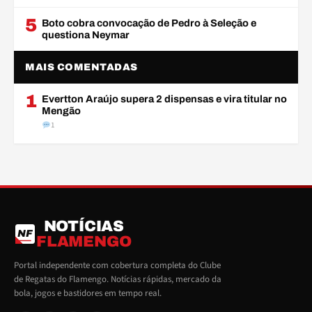
5
Boto cobra convocação de Pedro à Seleção e
questiona Neymar
MAIS COMENTADAS
1
Evertton Araújo supera 2 dispensas e vira titular no
Mengão
1
NOTÍCIAS
NF
FLAMENGO
Portal independente com cobertura completa do Clube
de Regatas do Flamengo. Notícias rápidas, mercado da
bola, jogos e bastidores em tempo real.