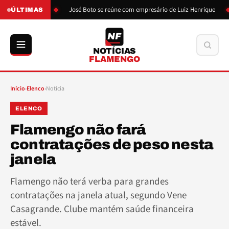
ão de Boto
José Boto se reúne com empresário de Luiz Henrique
ÚLTIMAS
NF
Buscar
NOTÍCIAS
FLAMENGO
Início
›
Elenco
›
Notícia
ELENCO
Flamengo não fará
contratações de peso nesta
janela
Flamengo não terá verba para grandes
contratações na janela atual, segundo Vene
Casagrande. Clube mantém saúde financeira
estável.