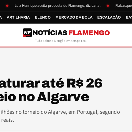
Luiz Henrique aceita proposta do Flamengo, diz canal
Flabasquete se reap
A
ARTILHARIA
ELENCO
MERCADO DA BOLA
ESCALAÇÃO
BA
NOTÍCIAS
FLAMENGO
NF
Tudo sobre o Mengão em tempo real
turar até R$ 26
io no Algarve
ilhões no torneio do Algarve, em Portugal, segundo
reais.