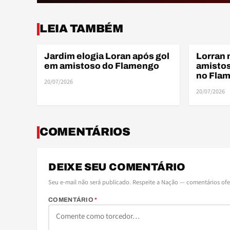
LEIA TAMBÉM
Jardim elogia Loran após gol
Lorran 
AMISTOSOS
AMISTOSO
em amistoso do Flamengo
amistos
no Fla
20/07/2026
20/07/2026
COMENTÁRIOS
DEIXE SEU COMENTÁRIO
Seu e-mail não será publicado. Respeite a Nação — comentários of
COMENTÁRIO
*