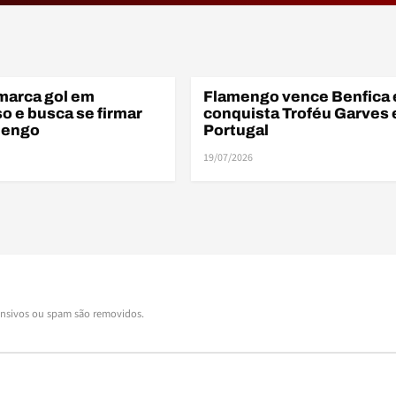
marca gol em
Flamengo vence Benfica 
S
AMISTOSOS
o e busca se firmar
conquista Troféu Garves
mengo
Portugal
19/07/2026
ensivos ou spam são removidos.