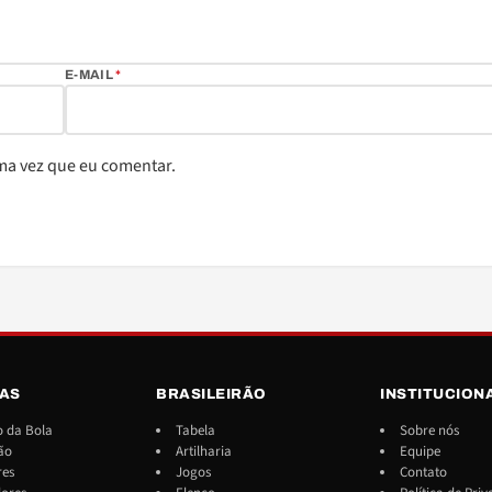
E-MAIL
*
ma vez que eu comentar.
IAS
BRASILEIRÃO
INSTITUCION
 da Bola
Tabela
Sobre nós
ão
Artilharia
Equipe
res
Jogos
Contato