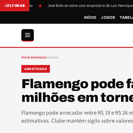
são de Boto
José Boto se reúne com empresário de Luiz Henrique
ÚLTIMAS
INÍCIO
JOGOS
TABEL
Início
›
Amistosos
›
Notícia
AMISTOSOS
Flamengo pode fa
milhões em torne
Flamengo pode arrecadar entre R$ 19 e R$ 26 m
estimativas. Clube mantém sigilo sobre valores 