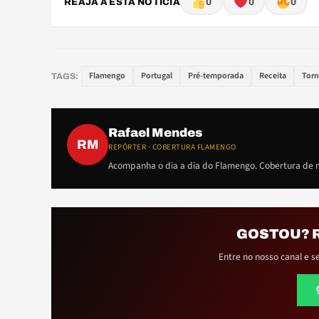
REAJA A ESTA NOTÍCIA
0
0
0
Flamengo
Portugal
Pré-temporada
Receita
Torn
TAGS:
Rafael Mendes
RM
REPÓRTER · COBERTURA FLAMENGO
Acompanha o dia a dia do Flamengo. Cobertura de m
GOSTOU? 
Entre no nosso canal e s