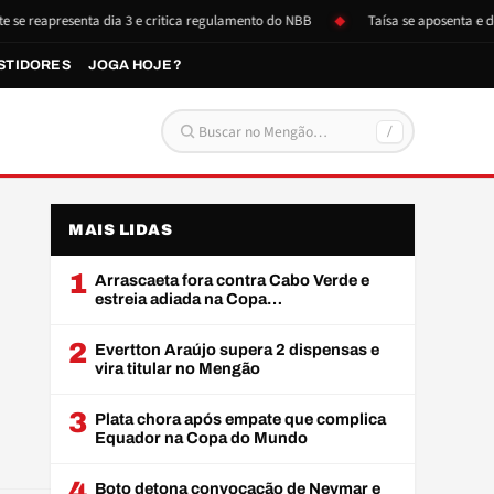
resenta dia 3 e critica regulamento do NBB
Taísa se aposenta e doa itens
STIDORES
JOGA HOJE?
/
Buscar por:
MAIS LIDAS
1
Arrascaeta fora contra Cabo Verde e
estreia adiada na Copa…
2
Evertton Araújo supera 2 dispensas e
vira titular no Mengão
3
Plata chora após empate que complica
Equador na Copa do Mundo
4
Boto detona convocação de Neymar e