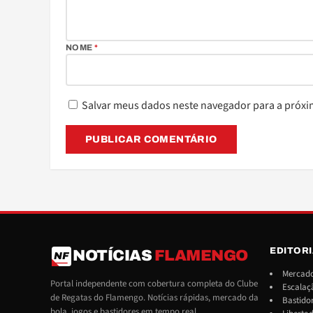
NOME
*
Salvar meus dados neste navegador para a próxi
EDITOR
NOTÍCIAS
FLAMENGO
NF
Mercado
Portal independente com cobertura completa do Clube
Escalaç
de Regatas do Flamengo. Notícias rápidas, mercado da
Bastido
bola, jogos e bastidores em tempo real.