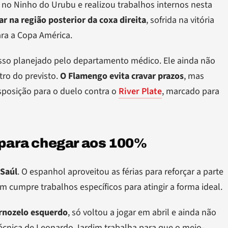
 no Ninho do Urubu e realizou trabalhos internos nesta
r na região posterior da coxa direita
, sofrida na vitória
ara a Copa América.
sso planejado pelo departamento médico. Ele ainda não
tro do previsto.
O Flamengo evita cravar prazos
, mas
isposição para o duelo contra o
River Plate
, marcado para
o para chegar aos 100%
Saúl
. O espanhol aproveitou as férias para reforçar a parte
m cumpre trabalhos específicos para atingir a forma ideal.
ornozelo esquerdo
, só voltou a jogar em abril e ainda não
cnica de Leonardo Jardim trabalha para que o meio-