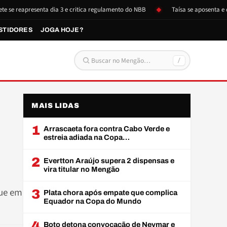
esenta dia 3 e critica regulamento do NBB
Taísa se aposenta e doa itens
STIDORES
JOGA HOJE?
/
Buscar por:
MAIS LIDAS
1
Arrascaeta fora contra Cabo Verde e
estreia adiada na Copa…
2
Evertton Araújo supera 2 dispensas e
vira titular no Mengão
gue em
3
Plata chora após empate que complica
Equador na Copa do Mundo
4
Boto detona convocação de Neymar e