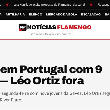
uiz Henrique aceita proposta do Flamengo, diz canal
Flabasquete se reapr
A
ARTILHARIA
ELENCO
MERCADO DA BOLA
ESCALAÇÃO
BA
NOTÍCIAS
FLAMENGO
NF
Tudo sobre o Mengão em tempo real
 em Portugal com 9
— Léo Ortiz fora
a segunda-feira com nove jovens da Gávea. Léo Ortiz se
River Plate.