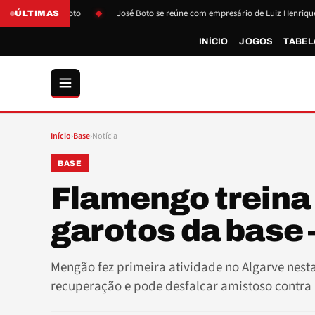
ão de Boto
José Boto se reúne com empresário de Luiz Henrique
L
ÚLTIMAS
INÍCIO
JOGOS
TABEL
Início
›
Base
›
Notícia
BASE
Flamengo treina
garotos da base 
Mengão fez primeira atividade no Algarve nest
recuperação e pode desfalcar amistoso contra 