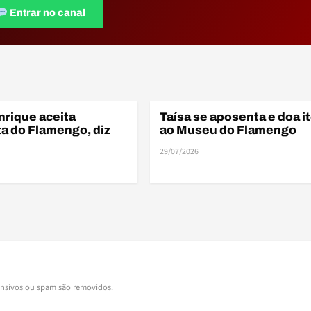
Entrar no canal
ELE
E
nrique aceita
Taísa se aposenta e doa i
ELENCO
a do Flamengo, diz
ao Museu do Flamengo
29/07/2026
ensivos ou spam são removidos.