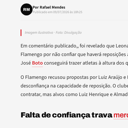
Por
Rafael Mendes
RM
Publicado em 09/07/2026 às 18h25
Imagem ilustrativa · Foto: Divulgação
Em comentário publicado,, foi revelado que Leon
Flamengo por não confiar que haverá reposições a
José
Boto
conseguirá trazer atletas à altura dos
O Flamengo recusou propostas por Luiz Araújo e 
desconfiança na capacidade de reposição. O club
contratar, mas alvos como Luiz Henrique e Almad
Falta de confiança trava
mer