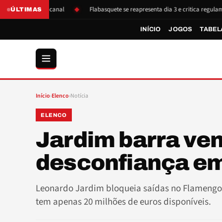
amengo, diz canal
Flabasquete se reapresenta dia 3 e critica regulamento 
ÚLTIMAS
INÍCIO
JOGOS
TABEL
Início
›
Elenco
›
Notícia
ELENCO
Jardim barra ve
desconfiança e
Leonardo Jardim bloqueia saídas no Flamengo 
tem apenas 20 milhões de euros disponíveis.