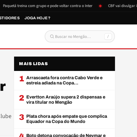
tá treina com grupo e pode voltar contra o Inter
CBF vai divulgar image
STIDORES
JOGA HOJE?
/
Buscar por:
MAIS LIDAS
1
Arrascaeta fora contra Cabo Verde e
r
estreia adiada na Copa…
2
Evertton Araújo supera 2 dispensas e
vira titular no Mengão
Clube
3
Plata chora após empate que complica
Equador na Copa do Mundo
4
Boto detona convocação de Neymar e