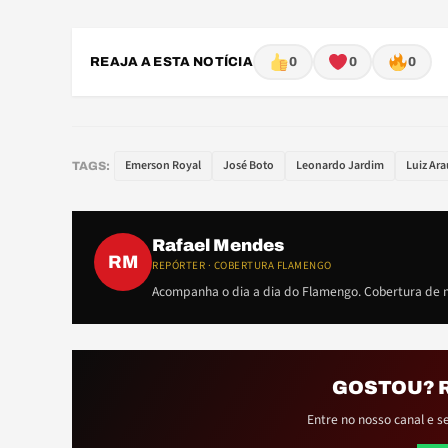
REAJA A ESTA NOTÍCIA
0
0
0
Emerson Royal
José Boto
Leonardo Jardim
Luiz Ara
TAGS:
Rafael Mendes
RM
REPÓRTER · COBERTURA FLAMENGO
Acompanha o dia a dia do Flamengo. Cobertura de m
GOSTOU? 
Entre no nosso canal e s