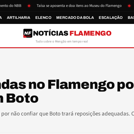
do NBB
Taísa se aposenta e doa itens ao Museu do Flamengo
Paque
A
ARTILHARIA
ELENCO
MERCADO DA BOLA
ESCALAÇÃO
BA
NOTÍCIAS
FLAMENGO
NF
Tudo sobre o Mengão em tempo real
ndas no Flamengo po
m Boto
por não confiar que Boto trará reposições adequadas. 