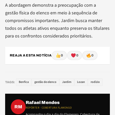
A abordagem demonstra a preocupação com a
gestão física do elenco em meio à sequência de
compromissos importantes. Jardim busca manter
todos os atletas ativos enquanto preserva os titulares
para os confrontos considerados prioritários.
REAJA A ESTA NOTÍCIA
0
0
0
Benfica
gestão de elenco
Jardim
Lozan
rodízio
TAGS:
Rafael Mendes
RM
REPÓRTER · COBERTURA FLAMENGO
Acompanha o dia a dia do Flamengo. Cobertura de