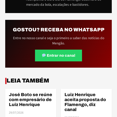
mercado da bola, escalações e bastidores.
GOSTOU? RECEBA NO WHATSAPP
Entre no nosso canal e seja o primeiro a saber das notícias do
Mengão.
Entrar no canal
ELE
ELE
LEIA TAMBÉM
José Boto se reúne
Luiz Henrique
ELENCO
ELENCO
com empresário de
aceita proposta do
Luiz Henrique
Flamengo, diz
canal
29/07/2026