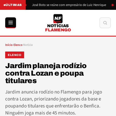
 de Boto
José Boto se reúne com empresário de Luiz Henrique
Lui
ÚLTIMAS
NF
Buscar
NOTÍCIAS
FLAMENGO
Início
›
Elenco
›
Notícia
ELENCO
Jardim planeja rodízio
contra Lozan e poupa
titulares
Jardim anuncia rodízio no Flamengo para jogo
contra Lozan, priorizando jogadores da base e
poupando titulares que enfrentarão o Benfica.
Ninguém joga mais de 45 minutos.