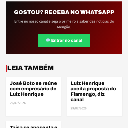
GOSTOU? RECEBA NO WHATSAPP
Entre no nosso canal e seja o primeiro a saber das notícias do
Mengão.
Entrar no canal
ELE
ELE
LEIA TAMBÉM
José Boto se reúne
Luiz Henrique
ELENCO
ELENCO
com empresário de
aceita proposta do
Luiz Henrique
Flamengo, diz
canal
29/07/2026
ELE
29/07/2026
Taísa se aposenta e
ELENCO