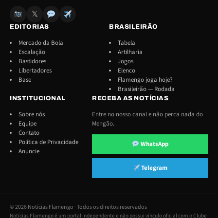
𝕏
EDITORIAS
BRASILEIRÃO
Mercado da Bola
Tabela
Escalação
Artilharia
Bastidores
Jogos
Libertadores
Elenco
Base
Flamengo joga hoje?
Brasileirão — Rodada
INSTITUCIONAL
RECEBA AS NOTÍCIAS
Sobre nós
Entre no nosso canal e não perca nada do
Equipe
Mengão.
Contato
Política de Privacidade
WhatsApp
Anuncie
Telegram
© 2026 Notícias Flamengo · Todos os direitos reservados
Notícias Flamengo é um portal independente e não possui vínculo oficial com o Clube