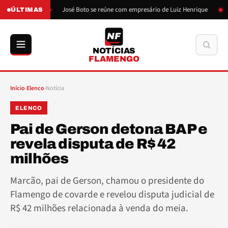
de Boto
José Boto se reúne com empresário de Luiz Henrique
Lui
ÚLTIMAS
NF
Buscar
NOTÍCIAS
FLAMENGO
Início
›
Elenco
›
Notícia
ELENCO
Pai de Gerson detona BAP e
revela disputa de R$ 42
milhões
Marcão, pai de Gerson, chamou o presidente do
Flamengo de covarde e revelou disputa judicial de
R$ 42 milhões relacionada à venda do meia.