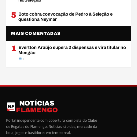
na Seleção
5
Boto cobra convocação de Pedro à Seleção e
questiona Neymar
MAIS COMENTADAS
1
Evertton Araújo supera 2 dispensas e vira titular no
Mengão
1
NOTÍCIAS
NF
FLAMENGO
Portal independente com cobertura completa do Clube
de Regatas do Flamengo. Notícias rápidas, mercado da
bola, jogos e bastidores em tempo real.