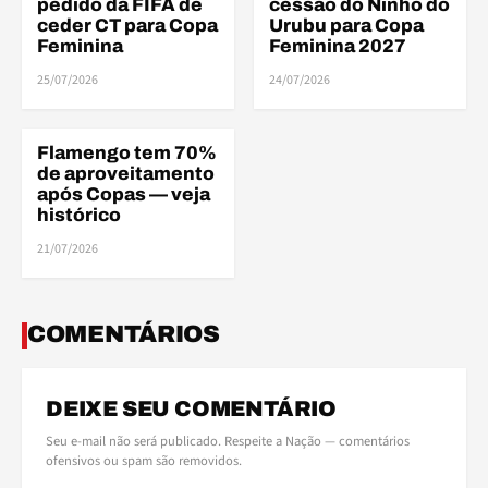
pedido da FIFA de
cessão do Ninho do
ceder CT para Copa
Urubu para Copa
Feminina
Feminina 2027
25/07/2026
24/07/2026
Flamengo tem 70%
BRASILEIRÃO
de aproveitamento
após Copas — veja
histórico
21/07/2026
COMENTÁRIOS
DEIXE SEU COMENTÁRIO
Seu e-mail não será publicado. Respeite a Nação — comentários
ofensivos ou spam são removidos.