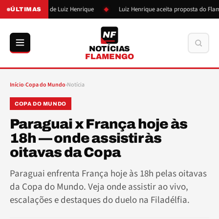
m empresário de Luiz Henrique
Luiz Henrique aceita proposta do Flamengo
ÚLTIMAS
NF
Buscar
NOTÍCIAS
FLAMENGO
Início
›
Copa do Mundo
›
Notícia
COPA DO MUNDO
Paraguai x França hoje às
18h — onde assistir às
oitavas da Copa
Paraguai enfrenta França hoje às 18h pelas oitavas
da Copa do Mundo. Veja onde assistir ao vivo,
escalações e destaques do duelo na Filadélfia.