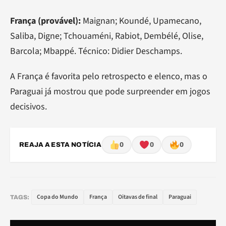
França (provável):
Maignan; Koundé, Upamecano,
Saliba, Digne; Tchouaméni, Rabiot, Dembélé, Olise,
Barcola; Mbappé. Técnico: Didier Deschamps.
A França é favorita pelo retrospecto e elenco, mas o
Paraguai já mostrou que pode surpreender em jogos
decisivos.
REAJA A ESTA NOTÍCIA
0
0
0
Copa do Mundo
França
Oitavas de final
Paraguai
TAGS: