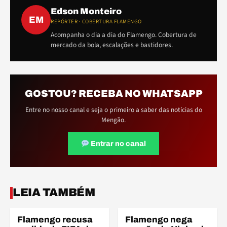
Edson Monteiro
EM
REPÓRTER · COBERTURA FLAMENGO
Acompanha o dia a dia do Flamengo. Cobertura de
mercado da bola, escalações e bastidores.
GOSTOU? RECEBA NO WHATSAPP
Entre no nosso canal e seja o primeiro a saber das notícias do
Mengão.
Entrar no canal
LEIA TAMBÉM
Flamengo recusa
Flamengo nega
COPA DO MUNDO
COPA DO MUNDO