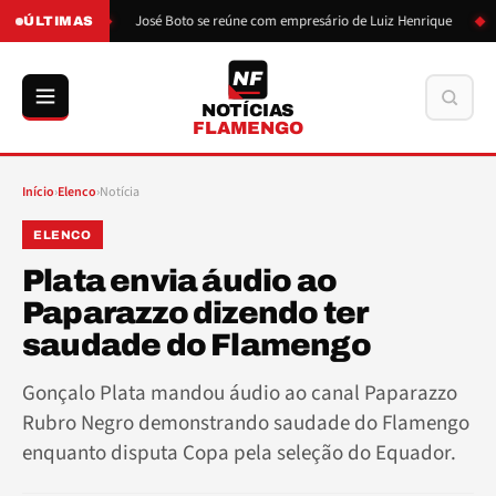
 de Boto
José Boto se reúne com empresário de Luiz Henrique
Lu
ÚLTIMAS
NF
Buscar
NOTÍCIAS
FLAMENGO
Início
›
Elenco
›
Notícia
ELENCO
Plata envia áudio ao
Paparazzo dizendo ter
saudade do Flamengo
Gonçalo Plata mandou áudio ao canal Paparazzo
Rubro Negro demonstrando saudade do Flamengo
enquanto disputa Copa pela seleção do Equador.