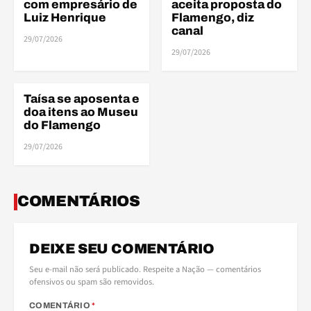
com empresário de
aceita proposta do
Luiz Henrique
Flamengo, diz
canal
29/07/2026
ELE
29/07/2026
Taísa se aposenta e
ELENCO
doa itens ao Museu
do Flamengo
29/07/2026
COMENTÁRIOS
DEIXE SEU COMENTÁRIO
Seu e-mail não será publicado. Respeite a Nação — comentários
ofensivos ou spam são removidos.
COMENTÁRIO
*