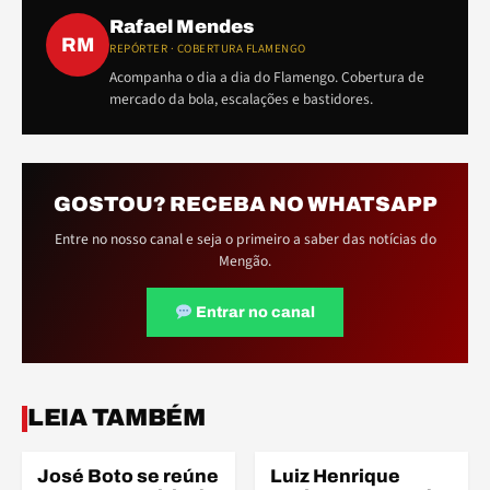
Rafael Mendes
RM
REPÓRTER · COBERTURA FLAMENGO
Acompanha o dia a dia do Flamengo. Cobertura de
mercado da bola, escalações e bastidores.
GOSTOU? RECEBA NO WHATSAPP
Entre no nosso canal e seja o primeiro a saber das notícias do
Mengão.
Entrar no canal
ELE
ELE
LEIA TAMBÉM
José Boto se reúne
Luiz Henrique
ELENCO
ELENCO