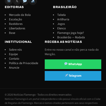
𝕏
EDITORIAS
BRASILEIRÃO
Mercado da Bola
Tabela
Escalação
Artilharia
Bastidores
Jogos
Libertadores
Elenco
Base
Flamengo joga hoje?
Brasileirão — Rodada
INSTITUCIONAL
RECEBA AS NOTÍCIAS
Sobre nós
Entre no nosso canal e não perca nada do
Equipe
Mengão.
Contato
Política de Privacidade
WhatsApp
Anuncie
Telegram
© 2026 Notícias Flamengo · Todos os direitos reservados
Notícias Flamengo é um portal independente e não possui vínculo oficial com o Clube
de Regatas do Flamengo. Marcas e nomes citados pertencem aos seus respectivos