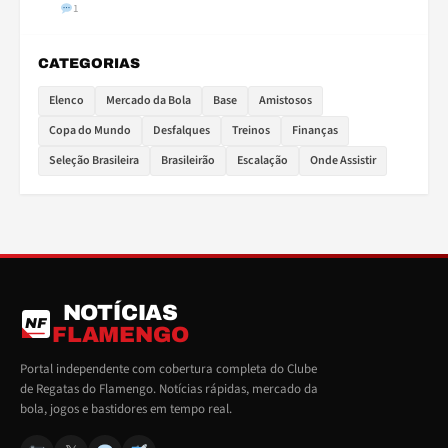
1
CATEGORIAS
Elenco
Mercado da Bola
Base
Amistosos
Copa do Mundo
Desfalques
Treinos
Finanças
Seleção Brasileira
Brasileirão
Escalação
Onde Assistir
NOTÍCIAS
NF
FLAMENGO
Portal independente com cobertura completa do Clube
de Regatas do Flamengo. Notícias rápidas, mercado da
bola, jogos e bastidores em tempo real.