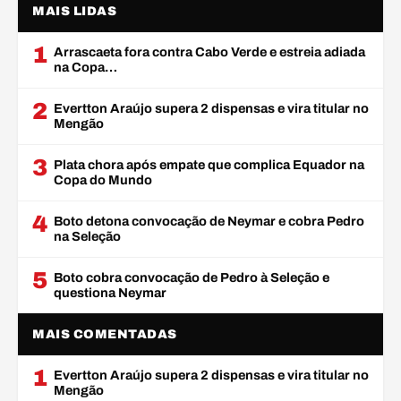
MAIS LIDAS
1
Arrascaeta fora contra Cabo Verde e estreia adiada
na Copa…
2
Evertton Araújo supera 2 dispensas e vira titular no
Mengão
3
Plata chora após empate que complica Equador na
Copa do Mundo
4
Boto detona convocação de Neymar e cobra Pedro
na Seleção
5
Boto cobra convocação de Pedro à Seleção e
questiona Neymar
MAIS COMENTADAS
1
Evertton Araújo supera 2 dispensas e vira titular no
Mengão