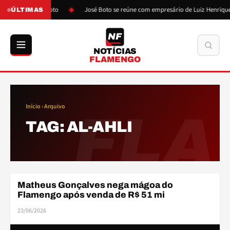
ós pressão de Boto
José Boto se reúne com empresário de Luiz Henrique
ÚLTIMAS
NF
Buscar
NOTÍCIAS
FLAMENGO
Início
› Arquivo
FLA
TAG:
AL-AHLI
Matheus Gonçalves nega mágoa do
BASE
Flamengo após venda de R$ 51 mi
23/06/2026