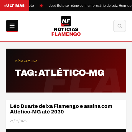
ós pressão de Boto
José Boto se reúne com empresário de Luiz Henrique
ÚLTIMAS
NF
Buscar
NOTÍCIAS
FLAMENGO
Início
› Arquivo
FLA
TAG:
ATLÉTICO-MG
Léo Duarte deixa Flamengo e assina com
ELENCO
Atlético-MG até 2030
24/06/2026