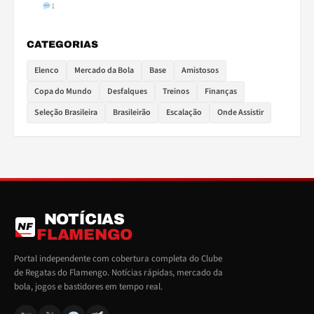
1
CATEGORIAS
Elenco
Mercado da Bola
Base
Amistosos
Copa do Mundo
Desfalques
Treinos
Finanças
Seleção Brasileira
Brasileirão
Escalação
Onde Assistir
NOTÍCIAS
NF
FLAMENGO
Portal independente com cobertura completa do Clube
de Regatas do Flamengo. Notícias rápidas, mercado da
bola, jogos e bastidores em tempo real.