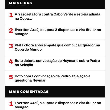
MAIS LIDAS
1
Arrascaeta fora contra Cabo Verde e estreia adiada
na Copa…
2
Evertton Araújo supera 2 dispensas e vira titular no
Mengão
3
Plata chora após empate que complica Equador na
Copa do Mundo
4
Boto detona convocação de Neymar e cobra Pedro
na Seleção
5
Boto cobra convocação de Pedro à Seleção e
questiona Neymar
MAIS COMENTADAS
1
Evertton Araújo supera 2 dispensas e vira titular no
Mengão