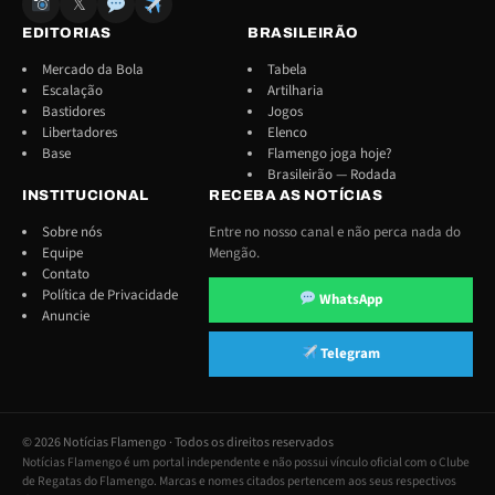
𝕏
EDITORIAS
BRASILEIRÃO
Mercado da Bola
Tabela
Escalação
Artilharia
Bastidores
Jogos
Libertadores
Elenco
Base
Flamengo joga hoje?
Brasileirão — Rodada
INSTITUCIONAL
RECEBA AS NOTÍCIAS
Sobre nós
Entre no nosso canal e não perca nada do
Equipe
Mengão.
Contato
Política de Privacidade
WhatsApp
Anuncie
Telegram
© 2026 Notícias Flamengo · Todos os direitos reservados
Notícias Flamengo é um portal independente e não possui vínculo oficial com o Clube
de Regatas do Flamengo. Marcas e nomes citados pertencem aos seus respectivos