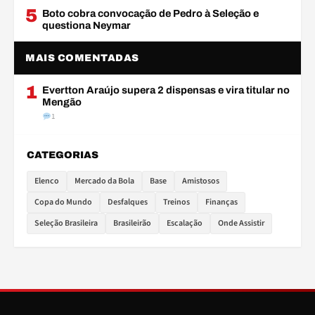
5
Boto cobra convocação de Pedro à Seleção e
questiona Neymar
MAIS COMENTADAS
1
Evertton Araújo supera 2 dispensas e vira titular no
Mengão
1
CATEGORIAS
Elenco
Mercado da Bola
Base
Amistosos
Copa do Mundo
Desfalques
Treinos
Finanças
Seleção Brasileira
Brasileirão
Escalação
Onde Assistir