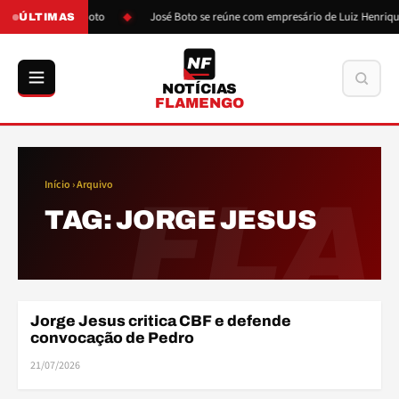
ós pressão de Boto
José Boto se reúne com empresário de Luiz Henrique
ÚLTIMAS
NF
Buscar
NOTÍCIAS
FLAMENGO
Início
› Arquivo
FLA
TAG:
JORGE JESUS
ELE
Jorge Jesus critica CBF e defende
ELENCO
convocação de Pedro
21/07/2026