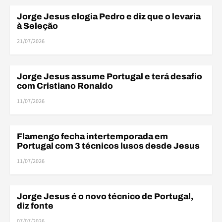
Jorge Jesus elogia Pedro e diz que o levaria
MERCADO DA BOLA
à Seleção
21/07/2026
Jorge Jesus assume Portugal e terá desafio
UNCATEGORIZED
com Cristiano Ronaldo
11/07/2026
Flamengo fecha intertemporada em
MERCADO DA BOLA
Portugal com 3 técnicos lusos desde Jesus
11/07/2026
Jorge Jesus é o novo técnico de Portugal,
MERCADO DA BOLA
diz fonte
07/07/2026