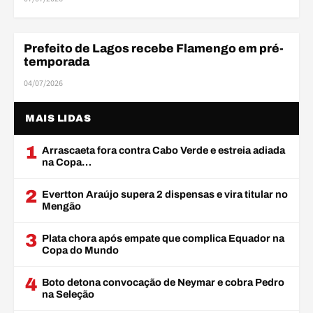
Prefeito de Lagos recebe Flamengo em pré-
AMISTOSOS
temporada
04/07/2026
MAIS LIDAS
1
Arrascaeta fora contra Cabo Verde e estreia adiada
na Copa…
2
Evertton Araújo supera 2 dispensas e vira titular no
Mengão
3
Plata chora após empate que complica Equador na
Copa do Mundo
4
Boto detona convocação de Neymar e cobra Pedro
na Seleção